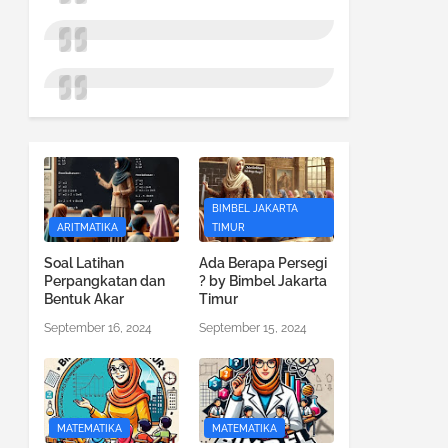
BIMBEL JAKARTA
ARITMATIKA
TIMUR
Soal Latihan
Ada Berapa Persegi
Perpangkatan dan
? by Bimbel Jakarta
Bentuk Akar
Timur
September 16, 2024
September 15, 2024
MATEMATIKA
MATEMATIKA