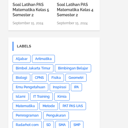
Soal Latihan PAS
Soal Latihan PAS
Matematika Kelas 5
Matematika Kelas 4
Semester 2
Semester 2
September 15, 2024
September 15, 2024
LABELS
Aljabar
Aritmatika
Bimbel Jakarta Timur
Bimbingan Belajar
Biologi
CPNS
Fisika
Geometri
Ilmu Pengetahuan
Inspirasi
IPA
Islami
IT Training
Kimia
Matematika
Metode
PAT PAS UAS
Pemrograman
Pengukuran
Radarhot com
SD
SMA
SMP