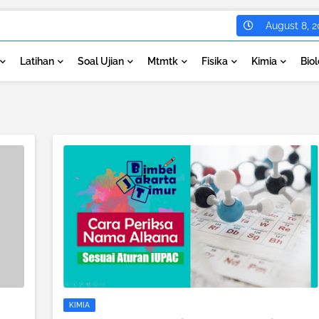
August 8, 2
Latihan
Soal Ujian
Mtmtk
Fisika
Kimia
Biol
KIMIA