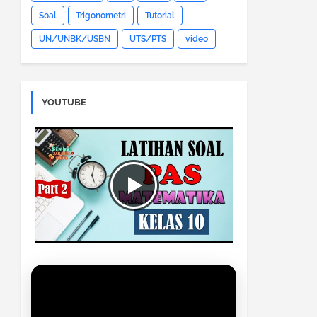
Soal
Trigonometri
Tutorial
UN/UNBK/USBN
UTS/PTS
video
YOUTUBE