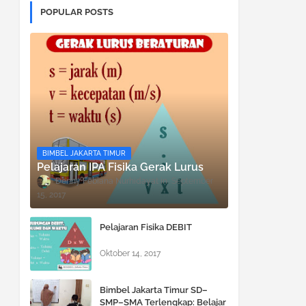
POPULAR POSTS
BIMBEL JAKARTA TIMUR
Pelajaran IPA Fisika Gerak Lurus
Denny Febiana Nurhidayat
September
15, 2017
Pelajaran Fisika DEBIT
Oktober 14, 2017
Bimbel Jakarta Timur SD–
SMP–SMA Terlengkap: Belajar