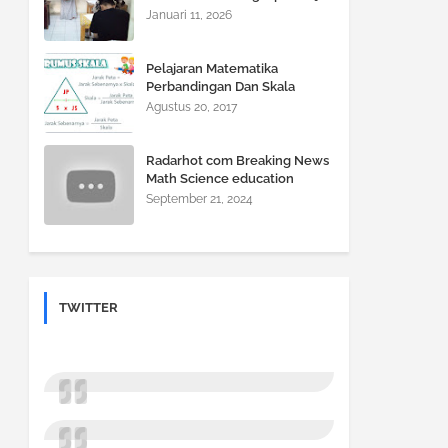
Jadi Gampang, Nilai Auto Naik!
Januari 11, 2026
Pelajaran Matematika
Perbandingan Dan Skala
Agustus 20, 2017
Radarhot com Breaking News
Math Science education
September 21, 2024
TWITTER