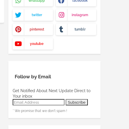
whatsapp
facebook
twitter
instagram
pinterest
tumblr
youtube
Follow by Email
Get Notified About Next Update Direct to
Your inbox
* We promise that we don't spam !