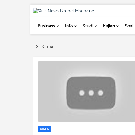
Business
Info
Studi
Kajian
Soal
Kimia
KIMIA