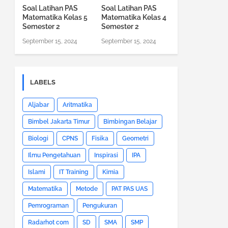
Soal Latihan PAS
Soal Latihan PAS
Matematika Kelas 5
Matematika Kelas 4
Semester 2
Semester 2
September 15, 2024
September 15, 2024
LABELS
Aljabar
Aritmatika
Bimbel Jakarta Timur
Bimbingan Belajar
Biologi
CPNS
Fisika
Geometri
Ilmu Pengetahuan
Inspirasi
IPA
Islami
IT Training
Kimia
Matematika
Metode
PAT PAS UAS
Pemrograman
Pengukuran
Radarhot com
SD
SMA
SMP