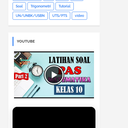
Soal
Trigonometri
Tutorial
UN/UNBK/USBN
UTS/PTS
video
YOUTUBE