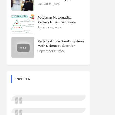
Jadi Gampang, Nilai Auto Naik!
Januari 11, 2026
Pelajaran Matematika
Perbandingan Dan Skala
Agustus 20, 2017
Radarhot com Breaking News
Math Science education
September 21, 2024
TWITTER