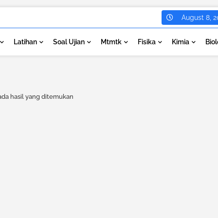
August 8, 2
Latihan
Soal Ujian
Mtmtk
Fisika
Kimia
Biol
ada hasil yang ditemukan