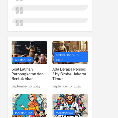
BIMBEL JAKARTA
ARITMATIKA
TIMUR
Soal Latihan
Ada Berapa Persegi
Perpangkatan dan
? by Bimbel Jakarta
Bentuk Akar
Timur
September 16, 2024
September 15, 2024
MATEMATIKA
MATEMATIKA