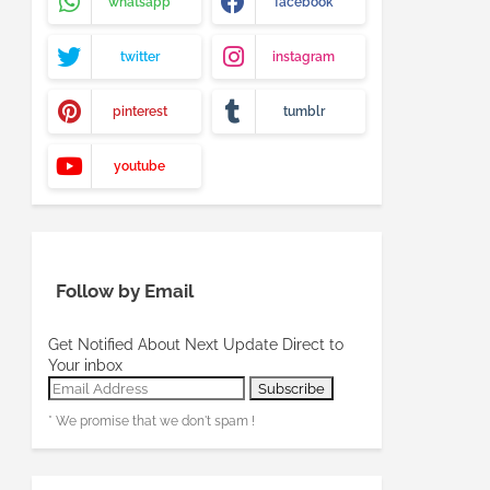
whatsapp
facebook
twitter
instagram
pinterest
tumblr
youtube
Follow by Email
Get Notified About Next Update Direct to
Your inbox
* We promise that we don't spam !