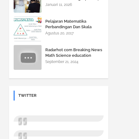
Jadi Gampang, Nilai Auto Naik!
Januari 11, 2026
Pelajaran Matematika
Perbandingan Dan Skala
Agustus 20, 2017
Radarhot com Breaking News
Math Science education
September 21, 2024
TWITTER