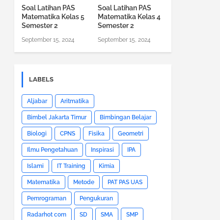
Soal Latihan PAS
Soal Latihan PAS
Matematika Kelas 5
Matematika Kelas 4
Semester 2
Semester 2
September 15, 2024
September 15, 2024
LABELS
Aljabar
Aritmatika
Bimbel Jakarta Timur
Bimbingan Belajar
Biologi
CPNS
Fisika
Geometri
Ilmu Pengetahuan
Inspirasi
IPA
Islami
IT Training
Kimia
Matematika
Metode
PAT PAS UAS
Pemrograman
Pengukuran
Radarhot com
SD
SMA
SMP