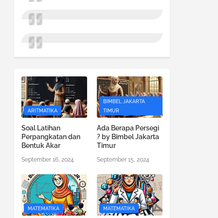
BIMBEL JAKARTA
ARITMATIKA
TIMUR
Soal Latihan
Ada Berapa Persegi
Perpangkatan dan
? by Bimbel Jakarta
Bentuk Akar
Timur
September 16, 2024
September 15, 2024
MATEMATIKA
MATEMATIKA