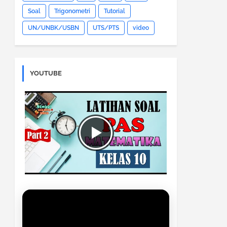
Soal
Trigonometri
Tutorial
UN/UNBK/USBN
UTS/PTS
video
YOUTUBE