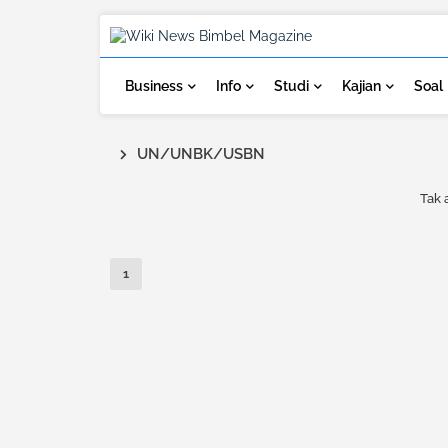
Business
Info
Studi
Kajian
Soal
UN/UNBK/USBN
Tak 
1