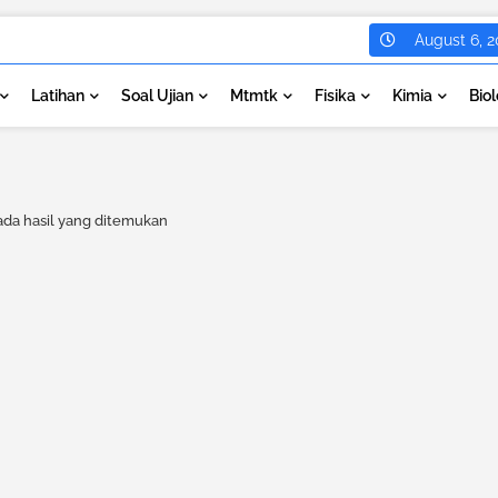
August 6, 2
Latihan
Soal Ujian
Mtmtk
Fisika
Kimia
Biol
ada hasil yang ditemukan