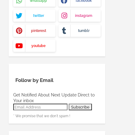
whatsapp
facebook
twitter
instagram
pinterest
tumblr
youtube
Follow by Email
Get Notified About Next Update Direct to
Your inbox
* We promise that we don't spam !