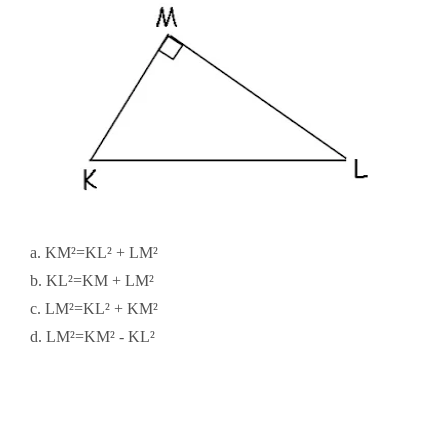
a. KM²=KL² + LM²
b. KL²=KM + LM²
c. LM²=KL² + KM²
d. LM²=KM² - KL²