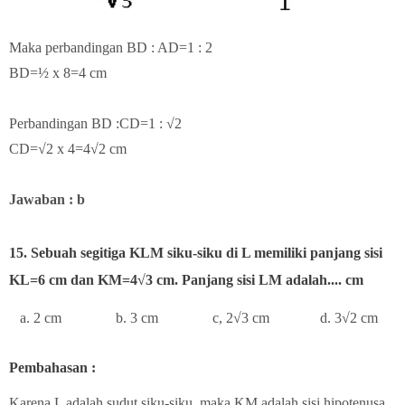
Maka perbandingan BD : AD=1 : 2
BD=½ x 8=4 cm
Perbandingan BD :CD=1 : √2
CD=√2 x 4=4√2 cm
Jawaban : b
15. Sebuah segitiga KLM siku-siku di L memiliki panjang sisi
KL=6 cm dan KM=4√3 cm. Panjang sisi LM adalah.... cm
a. 2 cm b. 3 cm c, 2√3 cm d. 3√2 cm
Pembahasan :
Karena L adalah sudut siku-siku, maka KM adalah sisi hipotenusa.