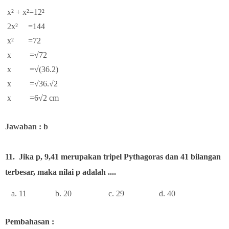
x² + x²=12²
2x² =144
x² =72
x =√72
x =√(36.2)
x =√36.√2
x =6√2 cm
Jawaban : b
11.
Jika p, 9,41 merupakan tripel Pythagoras dan 41 bilangan
terbesar, maka nilai p adalah ....
a. 11 b. 20 c. 29 d. 40
Pembahasan :