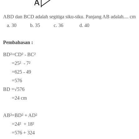
ABD dan BCD adalah segitiga siku-siku. Panjang AB adalah.... cm
a. 30 b. 35 c. 36 d. 40
Pembahasan :
BD²=CD² - BC²
=25² - 7²
=625 - 49
=576
BD =√576
=24 cm
AB²=BD² + AD²
=24² + 18²
=576 + 324