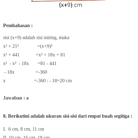
Pembahasan :
sisi (x+9) adalah sisi miring, maka
x² + 21² =(x+9)²
x² + 441 =x² + 18x + 81
x² - x² - 18x =81 - 441
- 18x =-360
x =-360 : - 18=20 cm
Jawaban : a
8.
Berikutini adalah ukuran sisi-sisi dari empat buah segitiga :
I. 6 cm, 8 cm, 11 cm
II. 10 cm, 16 cm, 18 cm