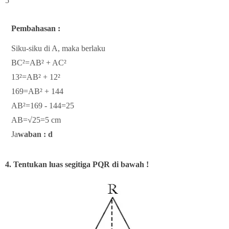
5
Pembahasan :
Siku-siku di A, maka berlaku
BC²=AB² + AC²
13²=AB² + 12²
169=AB² + 144
AB²=169 - 144=25
AB=√25=5 cm
Ja
waban : d
4. Tentukan luas segitiga PQR di bawah !