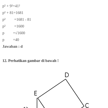
p² + 9²=41²
p² + 81=1681
p² =1681 - 81
p² =1600
p =√1600
p =40
Jawaban : d
12. Perhatikan gambar di bawah !