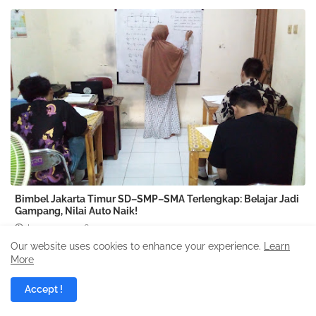
Bimbel Jakarta Timur SD–SMP–SMA Terlengkap: Belajar Jadi
Gampang, Nilai Auto Naik!
January 11, 2026
Our website uses cookies to enhance your experience.
Learn
More
Accept !