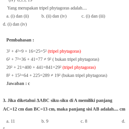
Yang merupakan tripel phytagoras adalah....
a. (i) dan (ii) b. (ii) dan (iv) c. (i) dan (iii)
d. (i) dan (iv)
Pembahasan :
3
² + 4²=9 + 16=25=5²
(tripel phytagoras)
6² + 7²=36 + 41=77 ≠ 9² ( bukan tripel phytagoras)
20² + 21=400 + 441=841=29²
(tripel phytagoras)
8² + 15²=64 + 225=289 ≠ 19² (bukan tripel phytagoras)
Jawaban : c
3. Jika diketahui ΔABC siku-siku di A memiliki panjang
AC=12 cm dan BC=13 cm, maka panjang sisi AB adalah.... cm
a. 11 b. 9 c. 8 d.