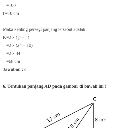
=100
l =10 cm
Maka keliling persegi panjang tersebut adalah
K=2 x ( p + l )
=2 x (24 + 10)
=2 x 34
=68 cm
Jawaban : c
6.
Tentukan panjang AD pada gambar di bawah ini !