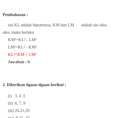
Pembahasan :
sisi KL adalah hipotenusa, KM dan LM adalah
sisi siku-
siku, maka berlaku
KM²=KL² - LM²
LM²=KL² - KM²
KL²=KM + LM²
Jawaban : b
2. Diberikan tigaan-tigaan berikut :
(i) 3, 4 ,5
(ii) 6, 7, 9
(iii) 20,21,29
(iv) 8,15, 19