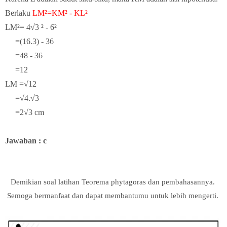
Berlaku
LM²=KM² - KL²
LM²=
4√3 ² - 6²
=(16.3) - 36
=48 - 36
=12
LM =√12
=√4.√3
=2√3 cm
Jawaban : c
Demikian soal latihan Teorema phytagoras dan pembahasannya.
Semoga bermanfaat dan dapat membantumu untuk lebih mengerti.