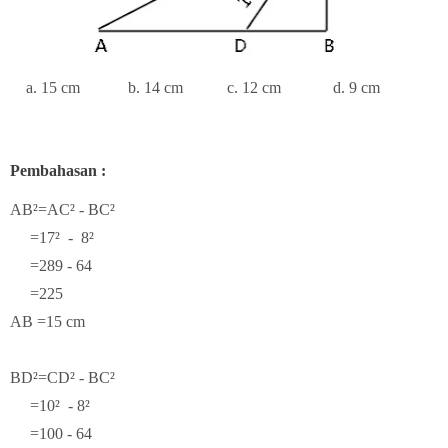
a. 15 cm b. 14 cm c. 12 cm d. 9 cm
Pembahasan :
AB²=AC² - BC²
=17
² - 8²
=289 - 64
=225
AB =15 cm
BD²=CD² - BC²
=10² - 8²
=100 - 64