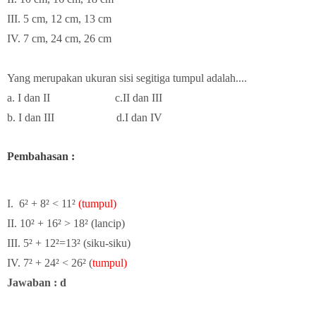
III. 5 cm, 12 cm, 13 cm
IV. 7 cm, 24 cm, 26 cm
Yang merupakan ukuran sisi segitiga tumpul adalah....
a. I dan II c.II dan III
b. I dan III d.I dan IV
Pembahasan :
I. 6² + 8² < 11²
(tumpul)
II. 10² + 16² > 18² (lancip)
III. 5² + 12²=13² (siku-siku)
IV. 7² + 24² < 26² (
tumpul)
Jawaban : d