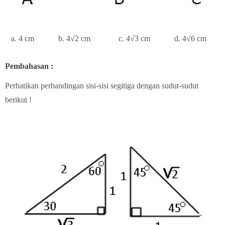
a. 4 cm b. 4√2 cm c. 4√3 cm d. 4√6 cm
Pembahasan :
Perhatikan perbandingan sisi-sisi segitiga dengan sudut-sudut
berikut !