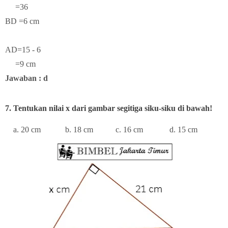
=36
BD =6 cm
AD=15 - 6
=9 cm
Jawaban : d
7. Tentukan nilai x dari gambar segitiga siku-siku di bawah!
a. 20 cm b. 18 cm c. 16 cm d. 15 cm