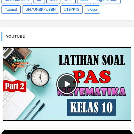
Tutorial
UN/UNBK/USBN
UTS/PTS
video
YOUTUBE