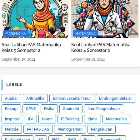
MATEMATIKA
MATEMATIKA
Soal Latihan PAS Matematika
Soal Latihan PAS Matematika
Kelas 5 Semester 2
Kelas 4 Semester 2
September 15, 2024
September 15, 2024
LABELS
Aljabar
Aritmatika
Bimbel Jakarta Timur
Bimbingan Belajar
Biologi
CPNS
Fisika
Geometri
Ilmu Pengetahuan
Inspirasi
IPA
Islami
IT Training
Kimia
Matematika
Metode
PAT PAS UAS
Pemrograman
Pengukuran
Radarhot com
SD
SMA
SMP
Soal
Trigonometri