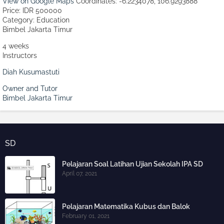
View on Google Maps
Coordinates: -6.2234078, 106.9293888
Price: IDR 500000
Category:
Education
Bimbel Jakarta Timur
4 weeks
Instructors
Diah Kusumastuti
Owner and Tutor
Bimbel Jakarta Timur
SD
Pelajaran Soal Latihan Ujian Sekolah IPA SD
April 07, 2021
Pelajaran Matematika Kubus dan Balok
February 01, 2021