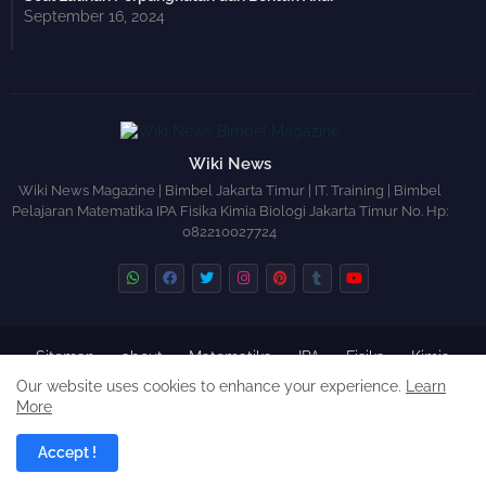
September 16, 2024
Wiki News
Wiki News Magazine | Bimbel Jakarta Timur | IT. Training | Bimbel
Pelajaran Matematika IPA Fisika Kimia Biologi Jakarta Timur No. Hp:
082210027724
Sitemap
about
Matematika
IPA
Fisika
Kimia
Biologi
Science
Cookies Policy
Our website uses cookies to enhance your experience.
Learn
More
Blogger Templates
Free Blogger
Templates
Accept !
Blogger by
Radarhot Com
| Distributed by
Institute of Life