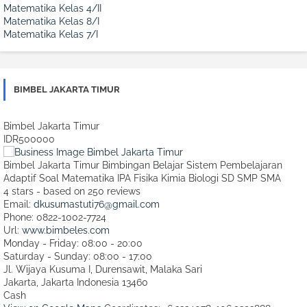
Matematika Kelas 4/II
Matematika Kelas 8/I
Matematika Kelas 7/I
BIMBEL JAKARTA TIMUR
Bimbel Jakarta Timur
IDR500000
Bimbel Jakarta Timur Bimbingan Belajar Sistem Pembelajaran
Adaptif Soal Matematika IPA Fisika Kimia Biologi SD SMP SMA
4
stars - based on
250
reviews
Email:
dkusumastuti76@gmail.com
Phone:
0822-1002-7724
Url:
www.bimbeles.com
Monday - Friday: 08:00 - 20:00
Saturday - Sunday: 08:00 - 17:00
Jl. Wijaya Kusuma I, Durensawit, Malaka Sari
Jakarta
,
Jakarta Indonesia
13460
Cash