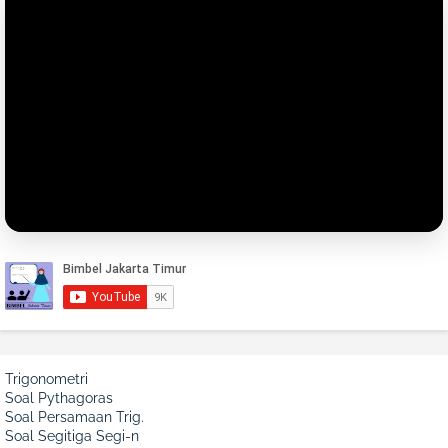
Trigonometri
Soal Pythagoras
Soal Persamaan Trig.
Soal Segitiga Segi-n