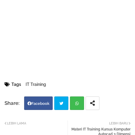
Tags
IT Training
Facebook
Twi
Wh
LEBIH LAMA
LEBIH BARU
Materi IT Training Kursus Komputer
tter
atsa
Autocad 3 DImensi