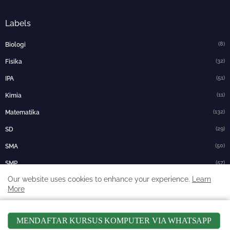
Labels
(8)
Biologi
(32)
Fisika
(51)
IPA
(11)
Kimia
(132)
Matematika
(29)
SD
(50)
SMA
(57)
SMP
Our website uses cookies to enhance your experience.
Learn
(4)
UN/UNBK/USBN
More
(6)
UTS/PTS
Accept !
MENDAFTAR KURSUS KOMPUTER VIA WHATSAPP
Search This Blog