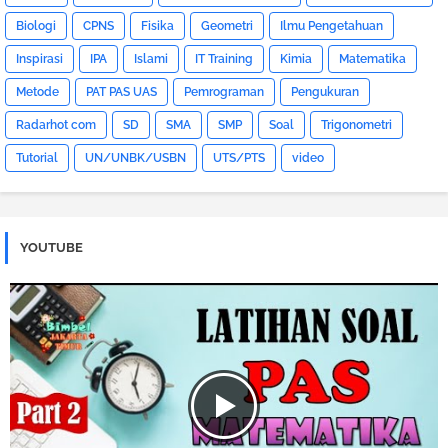
Biologi
CPNS
Fisika
Geometri
Ilmu Pengetahuan
Inspirasi
IPA
Islami
IT Training
Kimia
Matematika
Metode
PAT PAS UAS
Pemrograman
Pengukuran
Radarhot com
SD
SMA
SMP
Soal
Trigonometri
Tutorial
UN/UNBK/USBN
UTS/PTS
video
YOUTUBE