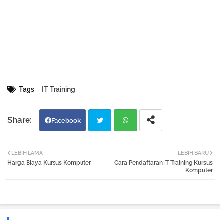
Tags
IT Training
Facebook
Twi
Wh
LEBIH LAMA
LEBIH BARU
Harga Biaya Kursus Komputer
Cara Pendaftaran IT Training Kursus
tter
atsa
Komputer
pp