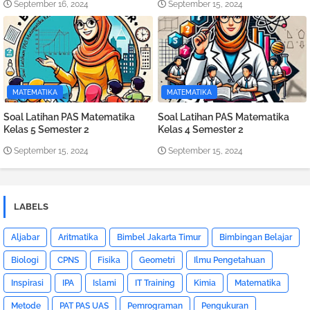
September 16, 2024
September 15, 2024
MATEMATIKA
MATEMATIKA
Soal Latihan PAS Matematika
Soal Latihan PAS Matematika
Kelas 5 Semester 2
Kelas 4 Semester 2
September 15, 2024
September 15, 2024
LABELS
Aljabar
Aritmatika
Bimbel Jakarta Timur
Bimbingan Belajar
Biologi
CPNS
Fisika
Geometri
Ilmu Pengetahuan
Inspirasi
IPA
Islami
IT Training
Kimia
Matematika
Metode
PAT PAS UAS
Pemrograman
Pengukuran