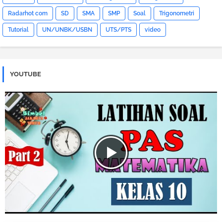
Radarhot com
SD
SMA
SMP
Soal
Trigonometri
Tutorial
UN/UNBK/USBN
UTS/PTS
video
YOUTUBE