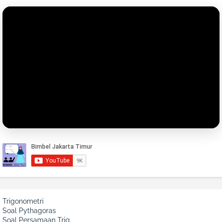
Trigonometri
Soal Pythagoras
Soal Persamaan Trig.