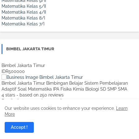
Matematika Kelas 9/II
Matematika Kelas 5/II
Matematika Kelas 4/II
Matematika Kelas 8/I
Matematika Kelas 7/I
BIMBEL JAKARTA TIMUR
Bimbel Jakarta Timur
IDR500000
Bimbel Jakarta Timur Bimbingan Belajar Sistem Pembelajaran
Adaptif Soal Matematika IPA Fisika Kimia Biologi SD SMP SMA
4
stars - based on
250
reviews
Email:
dkusumastuti76@gmail.com
Phone:
0822-1002-7724
Our website uses cookies to enhance your experience.
Learn
Url:
www.bimbeles.com
More
Monday - Friday: 08:00 - 20:00
Saturday - Sunday: 08:00 - 17:00
Accept !
Jl. Wijaya Kusuma I, Durensawit, Malaka Sari
Jakarta
,
Jakarta Indonesia
13460