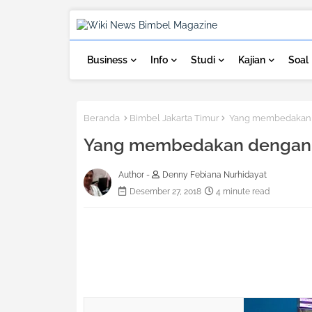
Business
Info
Studi
Kajian
Soal
Beranda
Bimbel Jakarta Timur
Yang membedakan d
Yang membedakan dengan k
Author -
Denny Febiana Nurhidayat
Desember 27, 2018
4 minute read