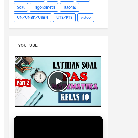
Soal
Trigonometri
Tutorial
UN/UNBK/USBN
UTS/PTS
video
YOUTUBE