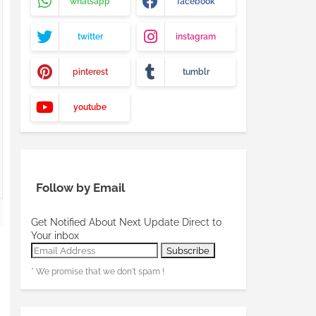
whatsapp
facebook
twitter
instagram
pinterest
tumblr
youtube
Follow by Email
Get Notified About Next Update Direct to
Your inbox
* We promise that we don't spam !