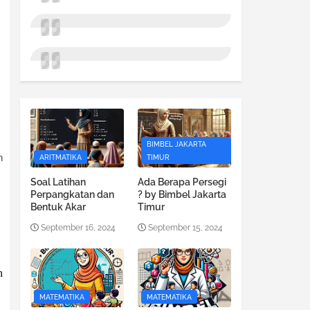
BIMBEL JAKARTA
n
ARITMATIKA
TIMUR
Soal Latihan
Ada Berapa Persegi
Perpangkatan dan
? by Bimbel Jakarta
Bentuk Akar
Timur
September 16, 2024
September 15, 2024
n
MATEMATIKA
MATEMATIKA