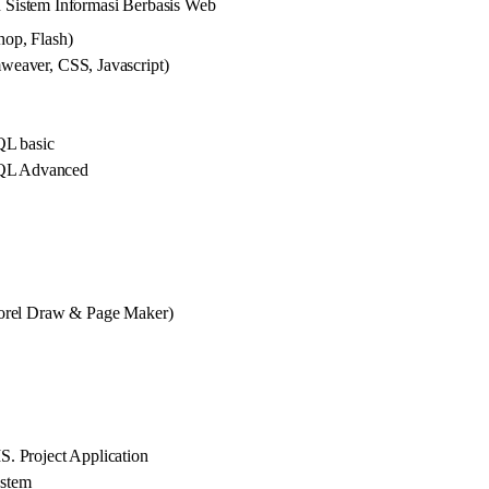
Sistem Informasi Berbasis Web
op, Flash)
eaver, CSS, Javascript)
L basic
QL Advanced
orel Draw & Page Maker)
. Project Application
ystem