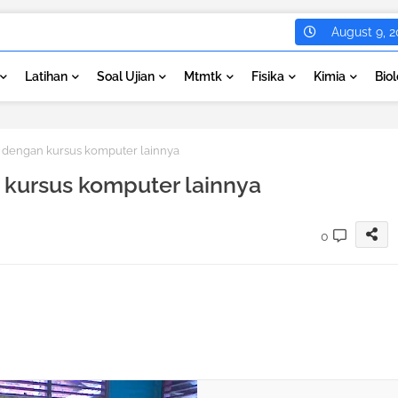
August 9, 2
Latihan
Soal Ujian
Mtmtk
Fisika
Kimia
Biol
engan kursus komputer lainnya
ursus komputer lainnya
0