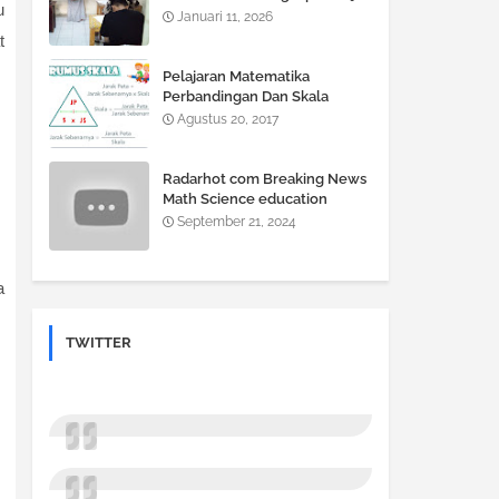
u
Jadi Gampang, Nilai Auto Naik!
Januari 11, 2026
t
Pelajaran Matematika
Perbandingan Dan Skala
Agustus 20, 2017
Radarhot com Breaking News
Math Science education
September 21, 2024
a
TWITTER