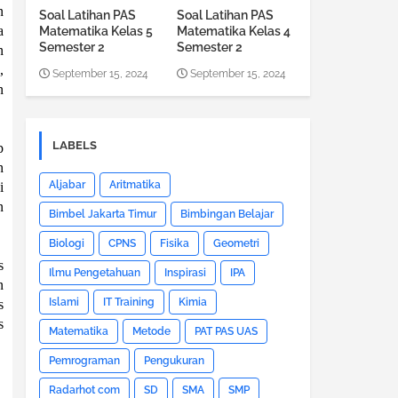
n
Soal Latihan PAS
Soal Latihan PAS
a
Matematika Kelas 5
Matematika Kelas 4
Semester 2
Semester 2
n
,
September 15, 2024
September 15, 2024
n
LABELS
p
h
Aljabar
Aritmatika
i
n
Bimbel Jakarta Timur
Bimbingan Belajar
Biologi
CPNS
Fisika
Geometri
s
Ilmu Pengetahuan
Inspirasi
IPA
n
Islami
IT Training
Kimia
s
s
Matematika
Metode
PAT PAS UAS
Pemrograman
Pengukuran
Radarhot com
SD
SMA
SMP