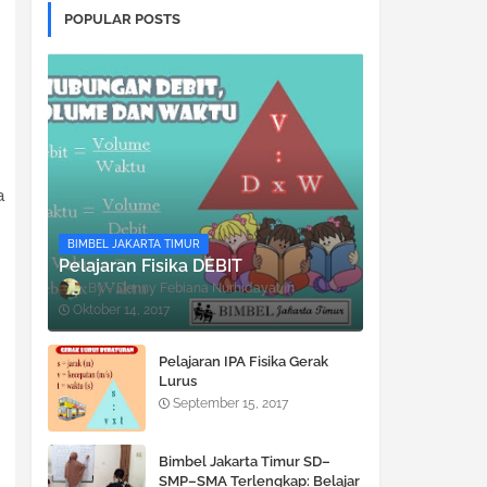
POPULAR POSTS
a
BIMBEL JAKARTA TIMUR
Pelajaran Fisika DEBIT
Denny Febiana Nurhidayat
Oktober 14, 2017
Pelajaran IPA Fisika Gerak
Lurus
September 15, 2017
Bimbel Jakarta Timur SD–
SMP–SMA Terlengkap: Belajar