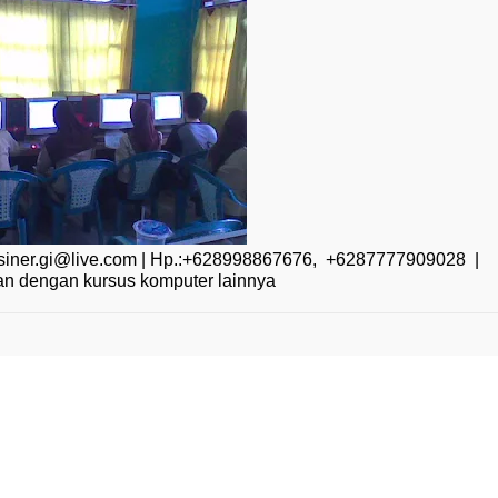
 siner.gi@live.com | Hp.:+628998867676, +6287777909028 |
 dengan kursus komputer lainnya