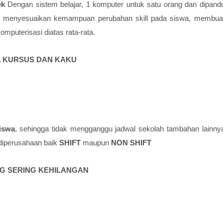
tek
Dengan sistem belajar, 1 komputer untuk satu orang dan dipand
ar menyesuaikan kemampuan perubahan skill pada siswa, membua
mputerisasi diatas rata-rata.
A KURSUS DAN KAKU
iswa
, sehingga tidak mengganggu jadwal sekolah tambahan lainny
 diperusahaan baik
SHIFT
maupun
NON SHIFT
G SERING KEHILANGAN