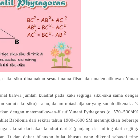
itiga siku-siku dinamakan sesuai nama filsuf dan matematikawan Yunan
enal bahwa jumlah kuadrat pada kaki segitiga siku-siku sama denga
gan sudut siku-siku)—atau, dalam notasi aljabar yang sudah dikenal, a^
aitkan dengan matematikawan-filsuf Yunani Pythagoras (c. 570–500/49
tablet Babilonia dari sekitar tahun 1900-1600 SM menunjukkan beberap
at akurat dari akar kuadrat dari 2 (panjang sisi miring dari segitig
n 1) dan daftar bilangan bulat khusus yang dikenal sebagai tripe