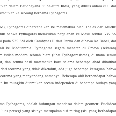
kan dalam Baudhayana Sulba-sutra India, yang ditulis antara 800 da
reditkan ke seorang bernama Pythagoras.
M), Pythagoras diperkenalkan ke matematika oleh Thales dari Miletu
hui bahwa Pythagoras melakukan perjalanan ke Mesir sekitar 535 S
si pada 525 SM oleh Cambyses II dari Persia dan dibawa ke Babel, da
li ke Mediterania. Pythagoras segera menetap di Croton (sekaran
am istilah modern sebuah biara (lihat Pythagorasisme), di mana semu
t, dan semua hasil matematika baru selama beberapa abad dikaitka
 dari teorema yang tidak diketahui, ada juga beberapa keraguan bahw
 teorema yang menyandang namanya. Beberapa ahli berpendapat bahw
r. Itu mungkin ditemukan secara independen di beberapa budaya yan
ema Pythagoras, adalah hubungan mendasar dalam geometri Euclidea
wa luas persegi yang sisinya merupakan sisi miring (sisi yang berhadapa