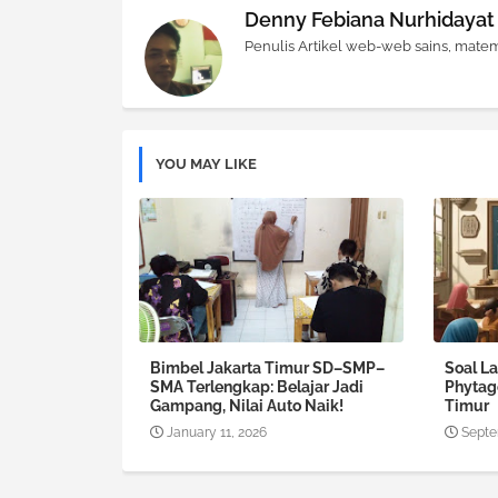
Denny Febiana Nurhidayat
Penulis Artikel web-web sains, matem
YOU MAY LIKE
Bimbel Jakarta Timur SD–SMP–
Soal L
SMA Terlengkap: Belajar Jadi
Phytag
Gampang, Nilai Auto Naik!
Timur
January 11, 2026
Septe