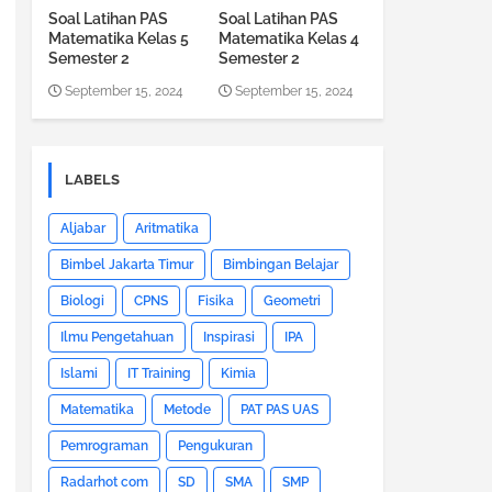
Soal Latihan PAS
Soal Latihan PAS
Matematika Kelas 5
Matematika Kelas 4
Semester 2
Semester 2
September 15, 2024
September 15, 2024
LABELS
Aljabar
Aritmatika
Bimbel Jakarta Timur
Bimbingan Belajar
Biologi
CPNS
Fisika
Geometri
Ilmu Pengetahuan
Inspirasi
IPA
Islami
IT Training
Kimia
Matematika
Metode
PAT PAS UAS
Pemrograman
Pengukuran
Radarhot com
SD
SMA
SMP