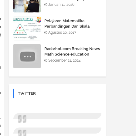
Jadi Gampang, Nilai Auto Naik!
Januari 11, 2026
n
Pelajaran Matematika
Perbandingan Dan Skala
n
Agustus 20, 2017
i
Radarhot com Breaking News
Math Science education
September 21, 2024
i
a
TWITTER
,
a
i