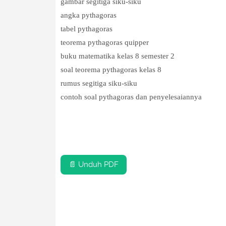
gambar segitiga siku-siku
angka pythagoras
tabel pythagoras
teorema pythagoras quipper
buku matematika kelas 8 semester 2
soal teorema pythagoras kelas 8
rumus segitiga siku-siku
contoh soal pythagoras dan penyelesaiannya
📄 Unduh PDF