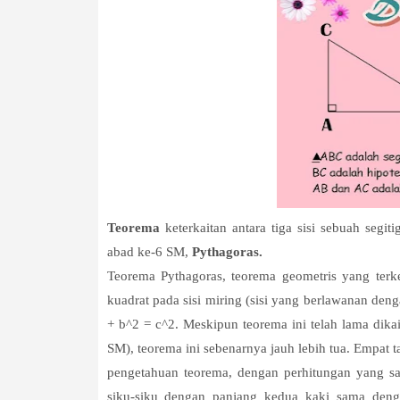
Teorema
keterkaitan antara tiga sisi sebuah seg
abad ke-6 SM,
Pythagoras.
Teorema Pythagoras, teorema geometris yang terk
kuadrat pada sisi miring (sisi yang berlawanan den
+ b^2 = c^2. Meskipun teorema ini telah lama dik
SM), teorema ini sebenarnya jauh lebih tua. Empat 
pengetahuan teorema, dengan perhitungan yang sang
siku-siku dengan panjang kedua kaki sama denga