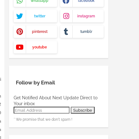
whatsapp
facebook
twitter
instagram
pinterest
tumblr
youtube
i
Follow by Email
n
Get Notified About Next Update Direct to
Your inbox
2
0
* We promise that we don't spam !
a
a
l