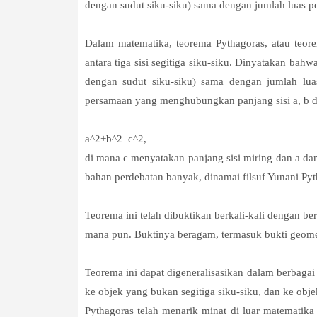
dengan sudut siku-siku) sama dengan jumlah luas per
Dalam matematika, teorema Pythagoras, atau teor
antara tiga sisi segitiga siku-siku. Dinyatakan bah
dengan sudut siku-siku) sama dengan jumlah luas 
persamaan yang menghubungkan panjang sisi a, b da
a^2+b^2=c^2,
di mana c menyatakan panjang sisi miring dan a dan
bahan perdebatan banyak, dinamai filsuf Yunani Pyth
Teorema ini telah dibuktikan berkali-kali dengan 
mana pun. Buktinya beragam, termasuk bukti geometr
Teorema ini dapat digeneralisasikan dalam berbagai
ke objek yang bukan segitiga siku-siku, dan ke obj
Pythagoras telah menarik minat di luar matematika 