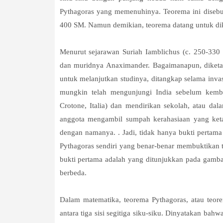
Pythagoras yang memenuhinya. Teorema ini disebut
400 SM. Namun demikian, teorema datang untuk dik
Menurut sejarawan Suriah Iamblichus (c. 250-330 
dan muridnya Anaximander. Bagaimanapun, diketa
untuk melanjutkan studinya, ditangkap selama inva
mungkin telah mengunjungi India sebelum kemba
Crotone, Italia) dan mendirikan sekolah, atau dal
anggota mengambil sumpah kerahasiaan yang keta
dengan namanya. . Jadi, tidak hanya bukti pertama
Pythagoras sendiri yang benar-benar membuktikan
bukti pertama adalah yang ditunjukkan pada gamba
berbeda.
Dalam matematika, teorema Pythagoras, atau teor
antara tiga sisi segitiga siku-siku. Dinyatakan bah