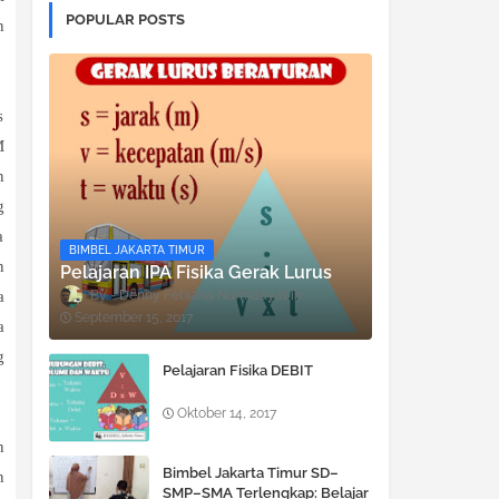
POPULAR POSTS
n
s
M
n
g
a
BIMBEL JAKARTA TIMUR
n
Pelajaran IPA Fisika Gerak Lurus
Denny Febiana Nurhidayat
a
September 15, 2017
a
g
Pelajaran Fisika DEBIT
Oktober 14, 2017
n
Bimbel Jakarta Timur SD–
n
SMP–SMA Terlengkap: Belajar