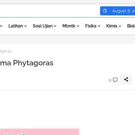
August 8, 2
Latihan
Soal Ujian
Mtmtk
Fisika
Kimia
Biol
agoras
ema Phytagoras
0