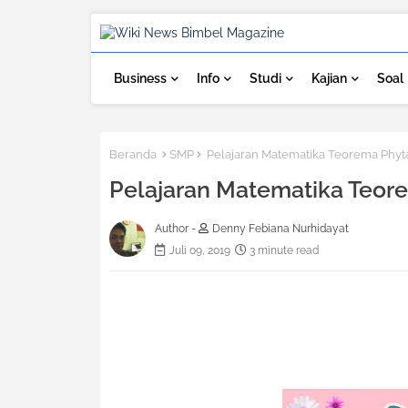
Business
Info
Studi
Kajian
Soal
Beranda
SMP
Pelajaran Matematika Teorema Phyt
Pelajaran Matematika Teor
Author -
Denny Febiana Nurhidayat
Juli 09, 2019
3 minute read