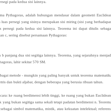
segi pada kedua sisi lainnya.
ema Pythagoras, adalah hubungan mendasar dalam geometri Euclidea
wa luas persegi yang sisinya merupakan sisi miring (sisi yang berhadapa
persegi pada kedua sisi lainnya. Teorema ini dapat ditulis sebaga
n c, sering disebut persamaan Pythagoras:
 b panjang dua sisi segitiga lainnya. Teorema, yang sejarahnya menjad
agoras, lahir sekitar 570 SM.
berbagai metode - mungkin yang paling banyak untuk teorema matematik
is dan bukti aljabar, dengan beberapa yang berusia ribuan tahun.
 cara: ke ruang berdimensi lebih tinggi, ke ruang yang bukan Euclidean
ek yang bukan segitiga sama sekali tetapi padatan berdimensi n. Teorem
sebagai simbol matematika, mistik, atau kekuatan intelektual; referens