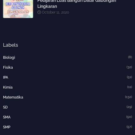
Pelajaran Luas Bangun Datar Gabungan
Lingkaran
October 11, 2020
Labels
(8)
Biologi
(32)
Fisika
(51)
IPA
(11)
Kimia
(132)
Matematika
(29)
SD
(50)
SMA
(57)
SMP