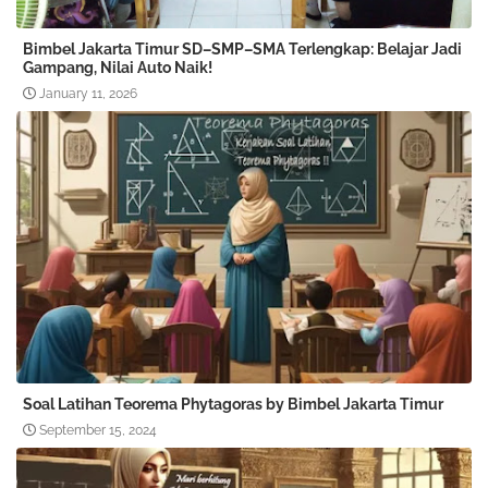
Bimbel Jakarta Timur SD–SMP–SMA Terlengkap: Belajar Jadi
Gampang, Nilai Auto Naik!
January 11, 2026
Soal Latihan Teorema Phytagoras by Bimbel Jakarta Timur
September 15, 2024