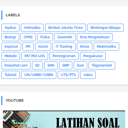
LABELS
Aljabar
Aritmatika
Bimbel Jakarta Timur
Bimbingan Belajar
Biologi
CPNS
Fisika
Geometri
Ilmu Pengetahuan
Inspirasi
IPA
Islami
IT Training
Kimia
Matematika
Metode
PAT PAS UAS
Pemrograman
Pengukuran
Radarhot com
SD
SMA
SMP
Soal
Trigonometri
Tutorial
UN/UNBK/USBN
UTS/PTS
video
YOUTUBE