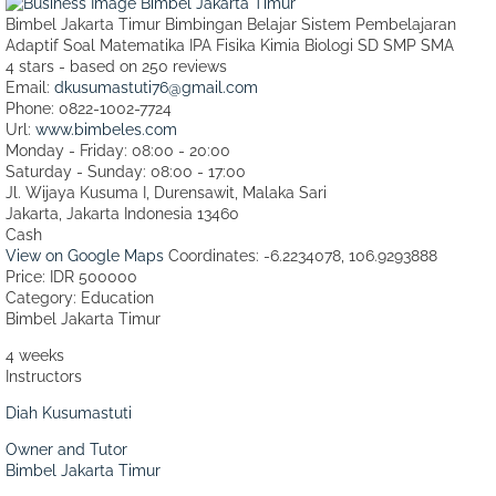
Bimbel Jakarta Timur Bimbingan Belajar Sistem Pembelajaran
Adaptif Soal Matematika IPA Fisika Kimia Biologi SD SMP SMA
4
stars - based on
250
reviews
Email:
dkusumastuti76@gmail.com
Phone:
0822-1002-7724
Url:
www.bimbeles.com
Monday - Friday: 08:00 - 20:00
Saturday - Sunday: 08:00 - 17:00
Jl. Wijaya Kusuma I, Durensawit, Malaka Sari
Jakarta
,
Jakarta Indonesia
13460
Cash
View on Google Maps
Coordinates: -6.2234078, 106.9293888
Price: IDR 500000
Category:
Education
Bimbel Jakarta Timur
4 weeks
Instructors
Diah Kusumastuti
Owner and Tutor
Bimbel Jakarta Timur