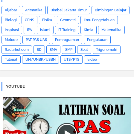
Aljabar
Aritmatika
Bimbel Jakarta Timur
Bimbingan Belajar
Biologi
CPNS
Fisika
Geometri
Ilmu Pengetahuan
Inspirasi
IPA
Islami
IT Training
Kimia
Matematika
Metode
PAT PAS UAS
Pemrograman
Pengukuran
Radarhot com
SD
SMA
SMP
Soal
Trigonometri
Tutorial
UN/UNBK/USBN
UTS/PTS
video
YOUTUBE