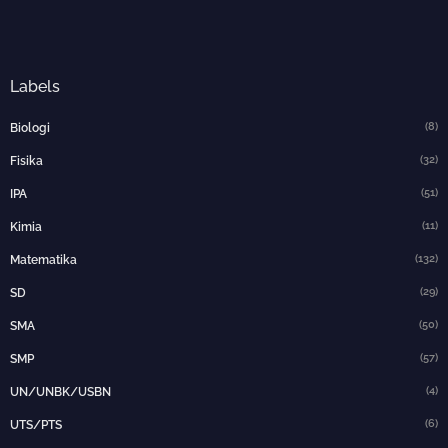
Labels
(8)
Biologi
(32)
Fisika
(51)
IPA
(11)
Kimia
(132)
Matematika
(29)
SD
(50)
SMA
(57)
SMP
(4)
UN/UNBK/USBN
(6)
UTS/PTS