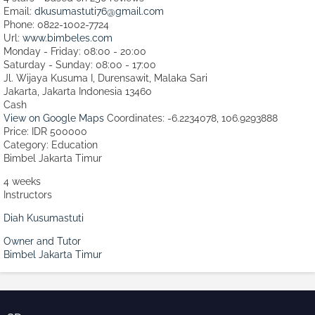
Email:
dkusumastuti76@gmail.com
Phone:
0822-1002-7724
Url:
www.bimbeles.com
Monday - Friday: 08:00 - 20:00
Saturday - Sunday: 08:00 - 17:00
Jl. Wijaya Kusuma I, Durensawit, Malaka Sari
Jakarta
,
Jakarta Indonesia
13460
Cash
View on Google Maps
Coordinates: -6.2234078, 106.9293888
Price: IDR 500000
Category:
Education
Bimbel Jakarta Timur
4 weeks
Instructors
Diah Kusumastuti
Owner and Tutor
Bimbel Jakarta Timur