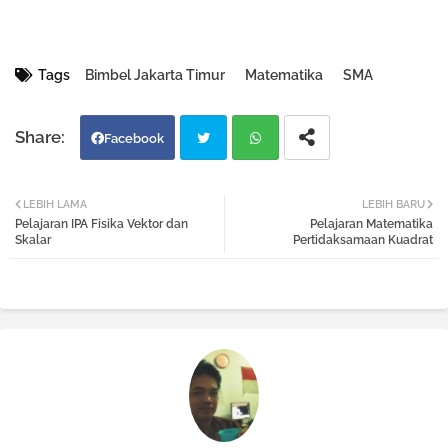
Tags
Bimbel Jakarta Timur
Matematika
SMA
Facebook
Twi
Wh
LEBIH LAMA
LEBIH BARU
Pelajaran IPA Fisika Vektor dan
Pelajaran Matematika
tter
atsa
Skalar
Pertidaksamaan Kuadrat
pp