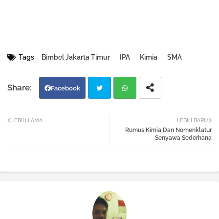
Tags
Bimbel Jakarta Timur
IPA
Kimia
SMA
Facebook
Twi
Wh
LEBIH LAMA
LEBIH BARU
Rumus Kimia Dan Nomenklatur
tter
atsa
Senyawa Sederhana
pp