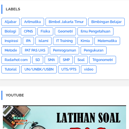
LABELS
Aljabar
Aritmatika
Bimbel Jakarta Timur
Bimbingan Belajar
Biologi
CPNS
Fisika
Geometri
Ilmu Pengetahuan
Inspirasi
IPA
Islami
IT Training
Kimia
Matematika
Metode
PAT PAS UAS
Pemrograman
Pengukuran
Radarhot com
SD
SMA
SMP
Soal
Trigonometri
Tutorial
UN/UNBK/USBN
UTS/PTS
video
YOUTUBE