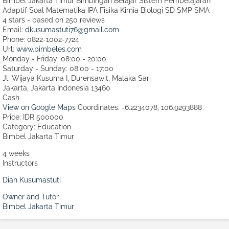
Bimbel Jakarta Timur Bimbingan Belajar Sistem Pembelajaran
Adaptif Soal Matematika IPA Fisika Kimia Biologi SD SMP SMA
4
stars - based on
250
reviews
Email:
dkusumastuti76@gmail.com
Phone:
0822-1002-7724
Url:
www.bimbeles.com
Monday - Friday: 08:00 - 20:00
Saturday - Sunday: 08:00 - 17:00
Jl. Wijaya Kusuma I, Durensawit, Malaka Sari
Jakarta
,
Jakarta Indonesia
13460
Cash
View on Google Maps
Coordinates: -6.2234078, 106.9293888
Price: IDR 500000
Category:
Education
Bimbel Jakarta Timur
4 weeks
Instructors
Diah Kusumastuti
Owner and Tutor
Bimbel Jakarta Timur