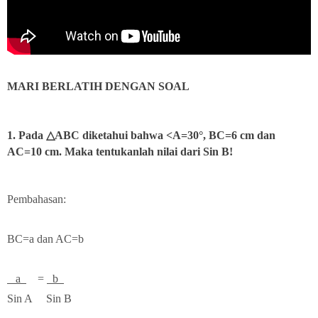
MARI BERLATIH DENGAN SOAL
1. Pada △ABC diketahui bahwa <A=30°, BC=6 cm dan
AC=10 cm. Maka tentukanlah nilai dari Sin B!
Pembahasan:
BC=a dan AC=b
a
=
b
Sin A Sin B