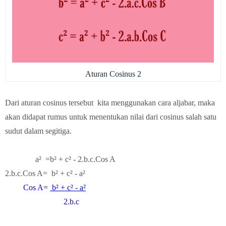
Aturan Cosinus 2
Dari aturan cosinus tersebut kita menggunakan cara aljabar, maka
akan didapat rumus untuk menentukan nilai dari cosinus salah satu
sudut dalam segitiga.
a² =b² + c² - 2.b.c.Cos A
2.b.c.Cos A= b² + c² - a²
Cos A=
b² + c² - a²
2.b.c