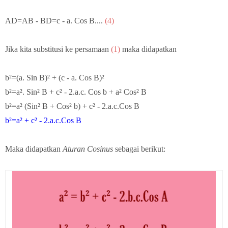
AD=AB - BD=c - a. Cos B....
(4)
Jika kita substitusi ke persamaan
(1)
maka didapatkan
b²=(a. Sin B)² + (c - a. Cos B)²
b²=a². Sin² B + c² - 2.a.c. Cos b + a² Cos² B
b²=a² (Sin² B + Cos² b) + c² - 2.a.c.Cos B
b²=a² + c² - 2.a.c.Cos B
Maka didapatkan
Aturan Cosinus
sebagai berikut: