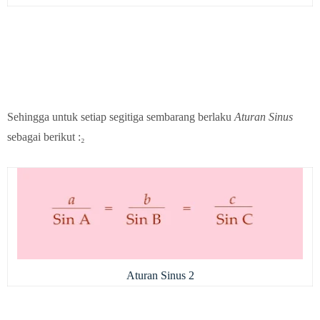
Sehingga untuk setiap segitiga sembarang berlaku
Aturan Sinus
sebagai berikut :₂
Aturan Sinus 2