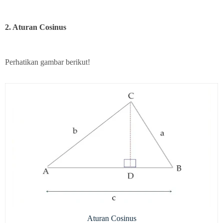
2. Aturan Cosinus
Perhatikan gambar berikut!
Aturan Cosinus