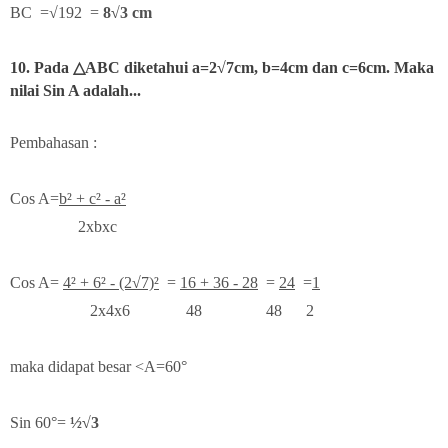
BC =√192 =
8√3 cm
10. Pada △ABC diketahui a=2√7cm, b=4cm dan c=6cm. Maka
nilai Sin A adalah...
Pembahasan :
Cos A=
b² + c² - a²
2xbxc
Cos A=
4² + 6² - (2√7)²
=
16 + 36 - 28
=
24
=
1
2x4x6 48 48 2
maka didapat besar <A=60°
Sin 60°=
½√3