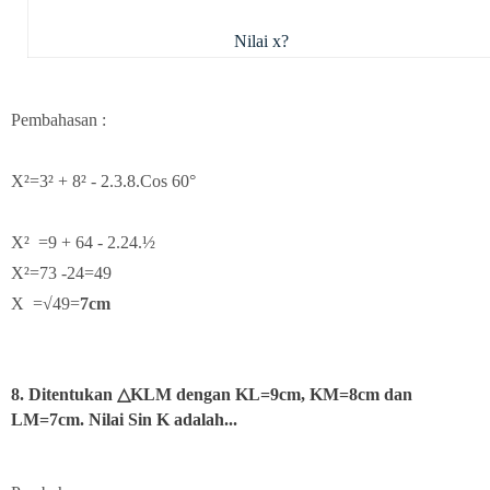
Nilai x?
Pembahasan :
X²=3² + 8² - 2.3.8.Cos 60°
X² =9 + 64 - 2.24.½
X²=73 -24=49
X =√49=
7cm
8. Ditentukan △KLM dengan KL=9cm, KM=8cm dan
LM=7cm. Nilai Sin K adalah...