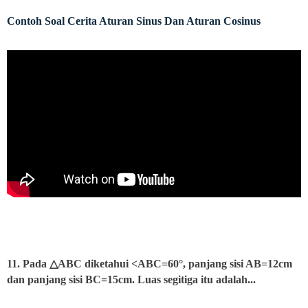
Contoh Soal Cerita Aturan Sinus Dan Aturan Cosinus
11. Pada △ABC diketahui <ABC=60°, panjang sisi AB=12cm
dan panjang sisi BC=15cm. Luas segitiga itu adalah...