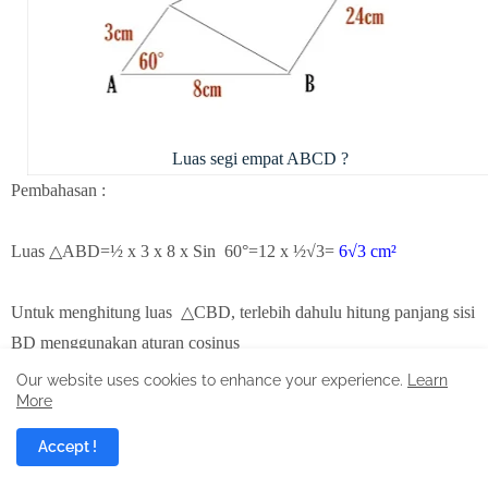
Luas segi empat ABCD ?
Pembahasan :
Luas △ABD=½ x 3 x 8 x Sin 60°=12 x ½√3=
6√3 cm²
Untuk menghitung luas △CBD, terlebih dahulu hitung panjang sisi
BD menggunakan aturan cosinus
Our website uses cookies to enhance your experience.
Learn
More
BD²=3² + 8² - 2 x3 x 8 x Cos 60°
BD²= 9 + 64 - 24=49
Accept !
BD =√49=7 cm