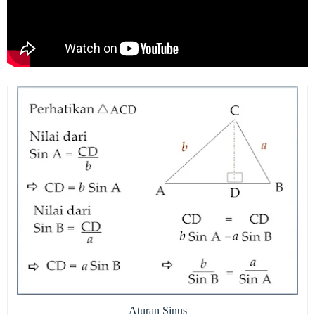
Aturan Sinus