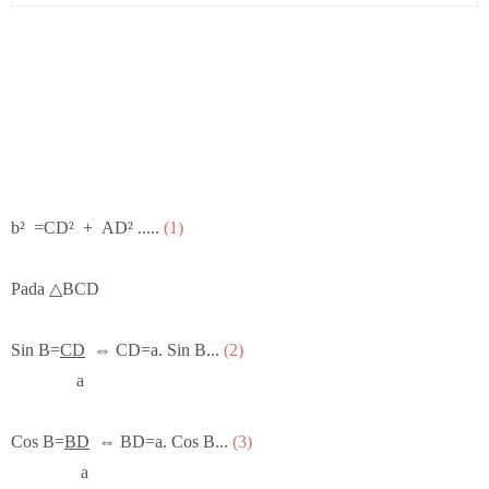
b² =CD² + AD² .....
(1)
Pada △BCD
Sin B=
CD
⇔ CD=a. Sin B...
(2)
a
Cos B=
BD
⇔ BD=a. Cos B...
(3)
a