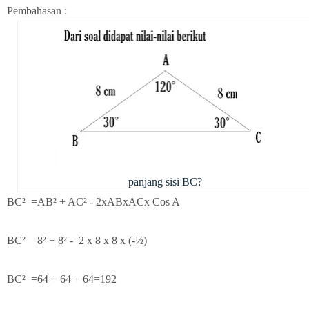
Pembahasan :
panjang sisi BC?
BC² =AB² + AC² - 2xABxACx Cos A
BC² =8² + 8² - 2 x 8 x 8 x (-½)
BC² =64 + 64 + 64=192