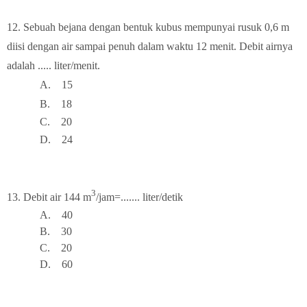
12.
Sebuah bejana dengan bentuk kubus mempunyai rusuk 0,6 m
diisi dengan air sampai penuh dalam waktu 12 menit. Debit airnya
adalah ..... liter/menit.
A.
15
B.
18
C.
20
D.
24
3
13.
Debit air 144 m
/jam=....... liter/detik
A.
40
B.
3
0
C.
20
D.
6
0