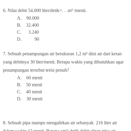
6.
Nilai debit
54.000 liter/detik=. . .
m³
/menit.
A.
90.000
B.
32.400
C.
3.240
D.
90
7.
Sebuah penampungan air berukuran 1,2 m³ diisi air dari keran
yang debitnya 30 liter/menit. Berapa waktu yang dibutuhkan agar
penampungan tersebut terisi penuh?
A.
6
0 menit
B.
5
0 menit
C.
40 menit
D.
3
0 menit
8.
Sebuah pipa mampu mengalirkan air sebanyak 216 liter air
dalam waktu 12 menit. Berapa cm³/ detik debit aliran pipa air