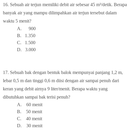
16. S
ebuah air terjun memiliki debit air sebesar 45 m³
/detik. Berapa
banyak air yang mampu dilimpahkan air terjun tersebut dalam
waktu 5 menit?
A.
90
0
B.
1.35
0
C.
1.50
0
D.
3.00
0
17.
Sebuah bak dengan bentuk balok mempunyai panjang 1,2 m,
lebar 0,5 m dan tinggi 0,6 m diisi dengan air sampai penuh dari
keran yang debit airnya 9 liter/menit. Berapa waktu yang
dibutuhkan sampai bak terisi penuh?
A.
6
0 menit
B.
5
0 menit
C.
40 menit
D.
3
0 menit