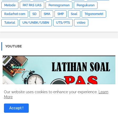
Metode
PAT PAS UAS
Pemrograman
Pengukuran
Radarhot com
SD
SMA
SMP
Soal
Trigonometri
Tutorial
UN/UNBK/USBN
UTS/PTS
video
YOUTUBE
Our website uses cookies to enhance your experience.
Learn
More
Accept !