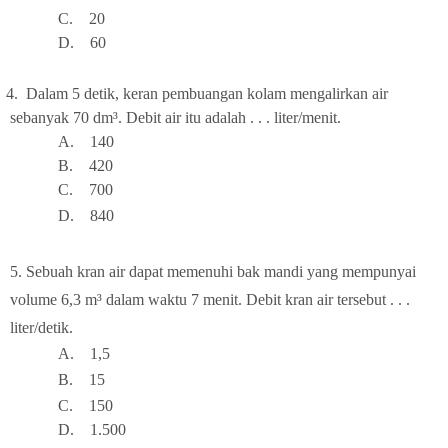
C.
20
D.
6
0
 4.
Dalam 5 detik, keran pembuangan kolam mengalirkan air
sebanyak 70 d
m³
. Debit air itu adalah . . . liter/menit.
A.
14
0
B.
420
C.
700
D.
840
5.
Sebuah kran air dapat memenuhi bak mandi yang mempunyai
volume 6,3
m³
dalam waktu 7 menit. Debit kran air tersebut . . .
liter/detik.
A.
1,5
B.
15
C.
150
D.
1.5
00