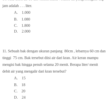
jam adalah . . . liter.
A.
1.000
B.
1.080
C.
1.8
00
D.
2.00
0
11. Sebuah b
ak dengan ukuran panjang 80cm , lebarnya 60 cm dan
tinggi 75 cm. Bak tersebut diisi air dari kran. Air keran mampu
mengisi bak hingga penuh selama 20 menit. Berapa liter/ menit
debit air yang mengalir dari kran tersebut?
A.
15
B.
18
C.
20
D.
24