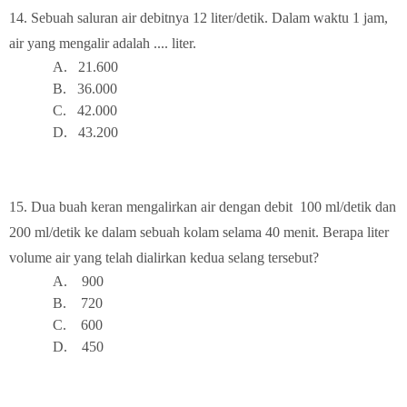
14.
Sebuah saluran air debitnya 12 liter/detik. Dalam waktu 1 jam,
air yang mengalir adalah .... liter.
A.
21.60
0
B.
36.00
0
C.
42.00
0
D.
43.20
0
15.
Dua buah keran mengalirkan air dengan debit 100 ml/detik dan
200 ml/detik ke dalam sebuah kolam selama 40 menit. Berapa liter
volume air yang telah dialirkan kedua selang tersebut?
A.
9
00
B.
72
0
C.
6
00
D.
45
0