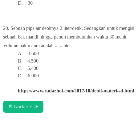
D.
3
0
20.
Sebuah pipa air debitnya 2 liter/detik. Sedangkan untuk mengisi
sebuah bak mandi hingga penuh membutuhkan waktu 30 menit.
Volume bak mandi adalah ...... liter.
A.
3.6
00
B.
4.5
00
C.
5.
400
D.
6.0
00
https://www.radarhot.com/2017/10/debit-materi-sd.html
📄 Unduh PDF