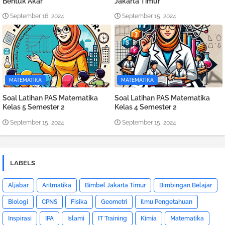
Bentuk Akar
Jakarta Timur
September 16, 2024
September 15, 2024
MATEMATIKA
MATEMATIKA
Soal Latihan PAS Matematika
Soal Latihan PAS Matematika
Kelas 5 Semester 2
Kelas 4 Semester 2
September 15, 2024
September 15, 2024
LABELS
Aljabar
Aritmatika
Bimbel Jakarta Timur
Bimbingan Belajar
Biologi
CPNS
Fisika
Geometri
Ilmu Pengetahuan
Inspirasi
IPA
Islami
IT Training
Kimia
Matematika