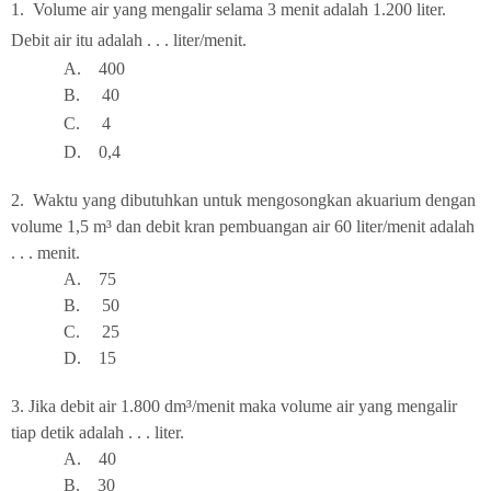
1.
Volume air yang mengalir selama 3 menit adalah 1.200 liter.
Debit air itu adalah . . . liter/menit.
A.
4
00
B.
4
0
C.
4
D.
0,4
 2.
Waktu yang dibutuhkan untuk mengosongkan akuarium dengan
volume 1,5
m³
dan debit kran pembuangan air 60 liter/menit adalah
. . . menit.
A.
75
B.
50
C.
25
D.
15
 3.
Jika debit air 1.800 d
m³
/menit maka volume air yang mengalir
tiap detik adalah . . . liter.
A.
40
B.
3
0