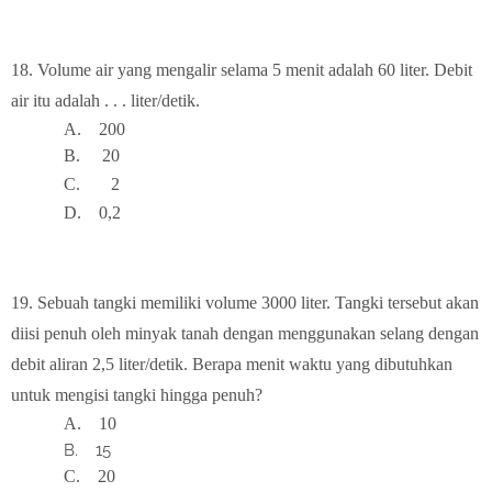
18.
Volume air yang mengalir selama 5 menit adalah 60 liter. Debit
air itu adalah . . . liter/detik.
A.
2
00
B.
2
0
C.
2
D.
0,2
19.
Sebuah tangki memiliki volume 3000 liter. Tangki tersebut akan
diisi penuh oleh minyak tanah dengan menggunakan selang dengan
debit aliran 2,5 liter/detik. Berapa menit waktu yang dibutuhkan
untuk mengisi tangki hingga penuh?
A.
1
0
B.
15
C.
2
0