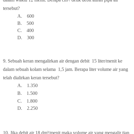
tersebut?
A.
6
00
B.
5
00
C.
400
D.
3
00
9. Se
buah keran mengalirkan air dengan debit 15 liter/menit ke
dalam sebuah kolam selama 1,5 jam. Berapa liter volume air yang
telah dialirkan keran tersebut?
A.
1.350
B.
1.500
C.
1.800
D.
2.25
0
10.
Jika debit air 18 d
m³
/menit maka volume air yang mengalir tiap