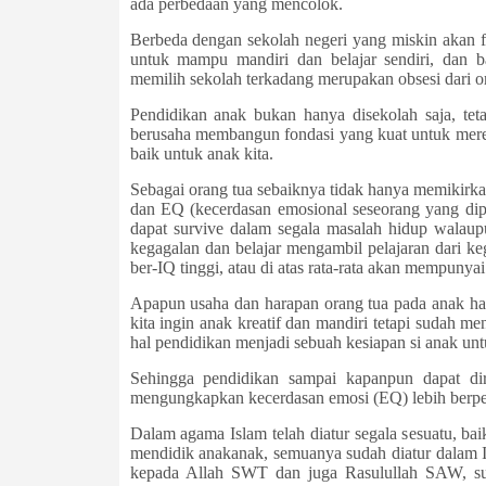
ada perbedaan yang mencolok.
Berbeda dengan sekolah negeri yang miskin akan fa
untuk mampu mandiri dan belajar sendiri, dan 
memilih sekolah terkadang merupakan obsesi dari or
Pendidikan anak bukan hanya disekolah saja, teta
berusaha membangun fondasi yang kuat untuk mereka
baik untuk anak kita.
Sebagai orang tua sebaiknya tidak hanya memikirka
dan EQ (kecerdasan emosional seseorang yang dip
dapat survive dalam segala masalah hidup walau
kegagalan dan belajar mengambil pelajaran dari k
ber-IQ tinggi, atau di atas rata-rata akan mempuny
Apapun usaha dan harapan orang tua pada anak har
kita ingin anak kreatif dan mandiri tetapi sudah 
hal pendidikan menjadi sebuah kesiapan si anak un
Sehingga pendidikan sampai kapanpun dapat dir
mengungkapkan kecerdasan emosi (EQ) lebih berpe
Dalam agama Islam telah diatur segala sesuatu, ba
mendidik anak­anak, semuanya sudah diatur dalam 
kepada Allah SWT dan juga Rasulullah SAW, sud