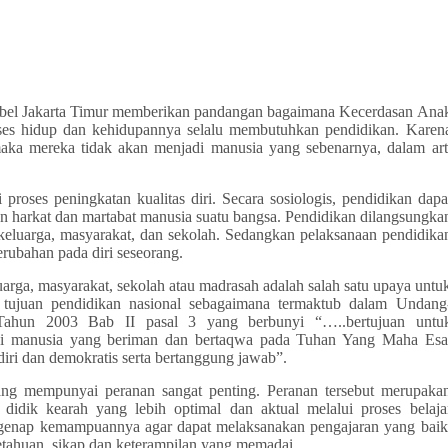
mbel Jakarta Timur memberikan pandangan bagaimana Kecerdasan Ana
oses hidup dan kehidupannya selalu membutuhkan pendidikan. Karen
aka mereka tidak akan menjadi manusia yang sebenarnya, dalam art
proses peningkatan kualitas diri. Secara sosiologis, pendidikan dapa
n harkat dan martabat manusia suatu bangsa. Pendidikan dilangsungka
eluarga, masyarakat, dan sekolah. Sedangkan pelaksanaan pendidika
rubahan pada diri seseorang.
arga, masyarakat, sekolah atau madrasah adalah salah satu upaya untu
 tujuan pendidikan nasional sebagaimana termaktub dalam Undang
ahun 2003 Bab II pasal 3 yang berbunyi “…..bertujuan untu
adi manusia yang beriman dan bertaqwa pada Tuhan Yang Maha Esa
ndiri dan demokratis serta bertanggung jawab”.
ang mempunyai peranan sangat penting. Peranan tersebut merupaka
ik kearah yang lebih optimal dan aktual melalui proses belaja
egenap kemampuannya agar dapat melaksanakan pengajaran yang baik
etahuan, sikap dan keterampilan yang memadai.