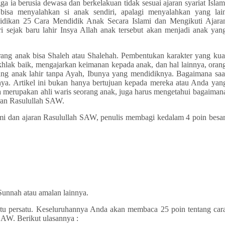
 ia berusia dewasa dan berkelakuan tidak sesuai ajaran syariat Islam
 bisa menyalahkan si anak sendiri, apalagi menyalahkan yang lai
didikan 25 Cara Mendidik Anak Secara Islami dan Mengikuti Ajara
 sejak baru lahir Insya Allah anak tersebut akan menjadi anak yan
ang anak bisa Shaleh atau Shalehah. Pembentukan karakter yang kua
khlak baik, mengajarkan keimanan kepada anak, dan hal lainnya, oran
ang anak lahir tanpa Ayah, Ibunya yang mendidiknya. Bagaimana saa
nya. Artikel ini bukan hanya bertujuan kepada mereka atau Anda yan
merupakan ahli waris seorang anak, juga harus mengetahui bagaiman
aran Rasulullah SAW.
mi dan ajaran Rasulullah SAW, penulis membagi
kedalam 4 poin besar
Sunnah atau amalan lainnya.
atu persatu. Keseluruhannya Anda akan membaca 25 poin tentang car
 SAW. Berikut ulasannya :