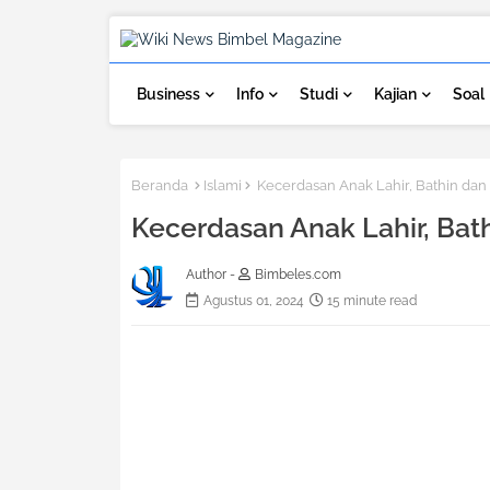
Business
Info
Studi
Kajian
Soal
Beranda
Islami
Kecerdasan Anak Lahir, Bathin dan
Kecerdasan Anak Lahir, Bat
Author -
Bimbeles.com
Agustus 01, 2024
15 minute read