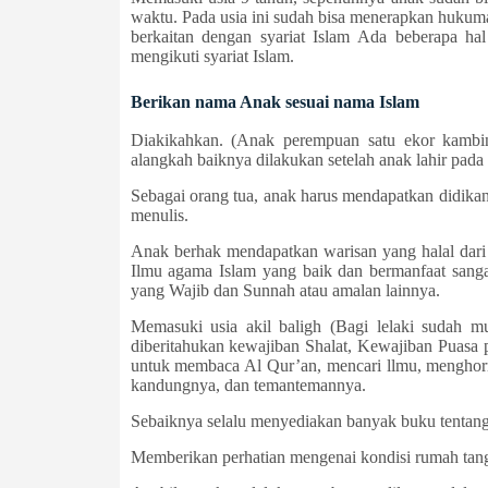
waktu. Pada usia ini sudah bisa menerapkan hukuma
berkaitan dengan syariat Islam Ada beberapa ha
mengikuti syariat Islam.
Berikan nama Anak sesuai nama Islam
Diakikahkan. (Anak perempuan satu ekor kambin
alangkah baiknya dilakukan setelah anak lahir pada 
Sebagai orang tua, anak harus mendapatkan didikan I
menulis.
Anak berhak mendapatkan warisan yang halal dari 
Ilmu agama Islam yang baik dan bermanfaat sangat
yang Wajib dan Sunnah atau amalan lainnya.
Memasuki usia akil baligh (Bagi lelaki sudah 
diberitahukan kewajiban Shalat, Kewajiban Puasa 
untuk membaca Al Qur’an, mencari llmu, menghorma
kandungnya, dan teman­temannya.
Sebaiknya selalu menyediakan banyak buku tentang
Memberikan perhatian mengenai kondisi rumah tan