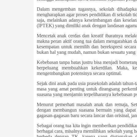
Dalam mengemban tugasnya, sekolah dihadapkan 
mengharapkan agar proses pendidikan di sekolah t
saja, melainkan adanya keseimbangan dan keselar
(IPTEK) yang dimiliki anak dengan landasan agam
Mencetak anak cerdas dan kreatif ibaratnya mela
makna peran aktif orang tua dalam mengarahkan da
kesempatan untuk memilih dan berekspresi seca
bukan hal yang mudah, namun bukan sesuatu yang m
Kebebasan tanpa batas justru bisa menjadi bomerang 
berpeluang membuahkan kekerdilan. Maka, keb
mengembangkan potensinya secara optimal.
Sejak dini anak pada usia prasekolah adalah tahun-t
masa yang amat penting untuk dirangsang perkemb
suasana yang menjamin terpeliharanya kebebasan psi
Menurut pemerhati masalah anak dan remaja, Seto
dengan membangun suasana bermain yang dapat
gagasan-gagasan baru secara lancar dan orisinal, ja
Sebagai orang tua kita ingin memberikan pendidikan
berbagai cara, misalnya memilihkan sekolah yang b
berbeda dengan TK, karena yang diutamakan di 