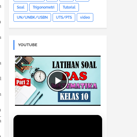
n
Soal
Trigonometri
Tutorial
UN/UNBK/USBN
UTS/PTS
video
a
a
YOUTUBE
a
l
h
h
.
a
a