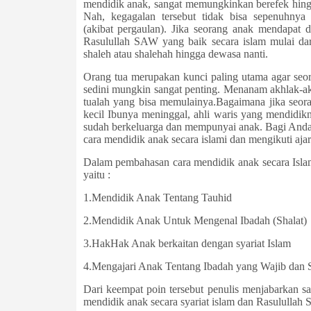
mendidik anak, sangat memungkinkan berefek hingga
Nah, kegagalan tersebut tidak bisa sepenuhnya
(akibat
pergaulan). Jika seorang anak mendapat 
Rasulullah SAW yang baik secara islam mulai dari
shaleh atau shalehah hingga dewasa nanti.
Orang tua merupakan kunci paling utama agar seor
sedini mungkin sangat penting. Menanam akhlak­-a
tualah yang bisa memulainya.Bagaimana jika seor
kecil Ibunya meninggal, ahli waris yang mendidik
sudah berkeluarga dan mempunyai anak. Bagi Anda 
cara mendidik anak secara islami dan mengikuti aj
Dalam pembahasan cara mendidik anak secara Isla
yaitu :
1.Mendidik Anak Tentang Tauhid
2.Mendidik Anak Untuk Mengenal Ibadah (Shalat)
3.Hak­Hak Anak berkaitan dengan syariat Islam
4.Mengajari Anak Tentang Ibadah yang Wajib dan 
Dari keempat poin tersebut penulis menjabarkan s
mendidik anak secara syariat islam dan Rasulullah