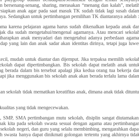
an bersenang-senang, sharing, merasakan “menang dan kalah”, melati
ersiapkan anak agar pada saat masuk TK sudah tidak lagi susah dala
nya. Sedangkan untuk pertimbangan pemilihan TK diantaranya adalah :
ma karena pelajaran agama harus sudah dikenalkan kepada anak dar
ejak dia sudah mengetahui/mengenal agamanya. Atau mencari sekola
 diharapkan anak menyadari dan mengetahui adanya perbedaan agama
ap yang lain dan anak sadar akan identitas dirinya, tetapi juga luwe
cil, mudah untuk diantar dan dijemput. Jika terpaksa memilih sekola
ekolah dapat dipertimbangkan. Bis sekolah dapat melatih anak untu
g berada dalam bis tersebut apalagi jika kedua orang tua bekerja da
api jika menggunakan bis sekolah anak akan berada terlalu lama dala
 sekolah tidak mematikan kreatifitas anak, dimana anak tidak dituntu
 kualitas yang tidak mengecewakan.
, SMP, SMA pertimbangan mutu sekolah, disiplin sangat diutamakan
ak kita pada sekolah swasta sesuai dengan agama atau pertimbanga
ari sekolah negeri, dan guru yang selalu membimbing, mengarahkan dapa
h swasta hanya dapat dinikmati golongan tertentu yang akhirnya tida