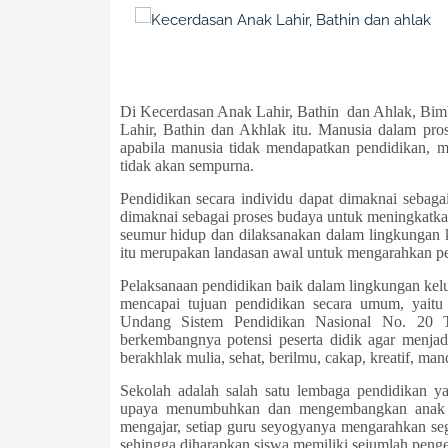
Di Kecerdasan Anak Lahir, Bathin dan Ahlak, Bi
Lahir, Bathin dan Akhlak itu. Manusia dalam pr
apabila manusia tidak mendapatkan pendidikan, m
tidak akan sempurna.
Pendidikan secara individu dapat dimaknai sebagai 
dimaknai sebagai proses budaya untuk meningkatka
seumur hidup dan dilaksanakan dalam lingkungan k
itu merupakan landasan awal untuk mengarahkan pe
Pelaksanaan pendidikan baik dalam lingkungan kelu
mencapai tujuan pendidikan secara umum, yaitu
Undang Sistem Pendidikan Nasional No. 20 T
berkembangnya potensi peserta didik agar menj
berakhlak mulia, sehat, berilmu, cakap, kreatif, ma
Sekolah adalah salah satu lembaga pendidikan y
upaya menumbuhkan dan mengembangkan anak did
mengajar, setiap guru seyogyanya mengarahkan s
sehingga diharapkan siswa memiliki sejumlah peng