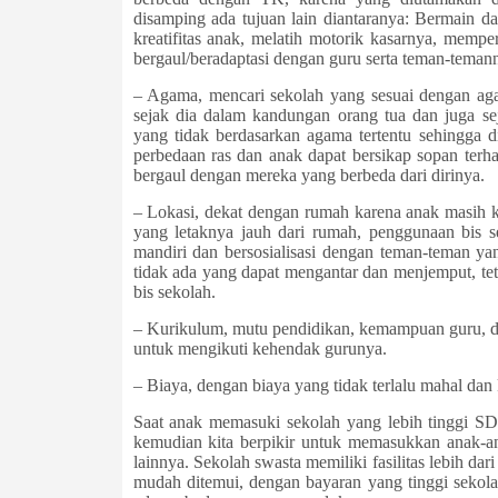
disamping ada tujuan lain diantaranya: Bermain d
kreatifitas anak, melatih motorik kasarnya, memp
bergaul/beradaptasi dengan guru serta teman-teman
– Agama, mencari sekolah yang sesuai dengan aga
sejak dia dalam kandungan orang tua dan juga s
yang tidak berdasarkan agama tertentu sehingga
perbedaan ras dan anak dapat bersikap sopan terhad
bergaul dengan mereka yang berbeda dari dirinya.
– Lokasi, dekat dengan rumah karena anak masih ke
yang letaknya jauh dari rumah, penggunaan bis s
mandiri dan bersosialisasi dengan teman-teman yan
tidak ada yang dapat mengantar dan menjemput, tet
bis sekolah.
– Kurikulum, mutu pendidikan, kemampuan guru, dan
untuk mengikuti kehendak gurunya.
– Biaya, dengan biaya yang tidak terlalu mahal dan
Saat anak memasuki sekolah yang lebih tinggi SD
kemudian kita berpikir untuk memasukkan anak-an
lainnya. Sekolah swasta memiliki fasilitas lebih d
mudah ditemui, dengan bayaran yang tinggi sekola