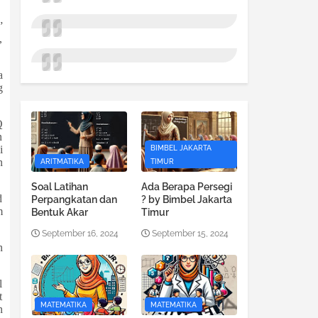
”
,
a
g
Q
n
i
BIMBEL JAKARTA
n
ARITMATIKA
TIMUR
Soal Latihan
Ada Berapa Persegi
d
Perpangkatan dan
? by Bimbel Jakarta
m
Bentuk Akar
Timur
September 16, 2024
September 15, 2024
n
l
t
MATEMATIKA
MATEMATIKA
n