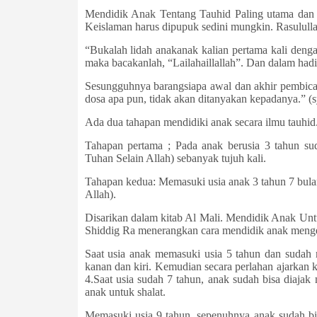
Mendidik Anak Tentang Tauhid Paling utama dan 
Keislaman harus dipupuk sedini mungkin. Rasulul
“Bukalah lidah anak­anak kalian pertama kali denga
maka bacakanlah, “Lailaha­illallah”. Dan dalam had
Sesungguhnya barangsiapa awal dan akhir pembicara
dosa apa pun, tidak akan ditanyakan kepadanya.” (sy
Ada dua tahapan mendidiki anak secara ilmu tauhid
Tahapan pertama ; Pada anak berusia 3 tahun sud
Tuhan Selain Allah) sebanyak tujuh kali.
Tahapan kedua: Memasuki usia anak 3 tahun 7 bu
Allah).
Disarikan dalam kitab Al Mali. Mendidik Anak Unt
Shiddig Ra menerangkan cara mendidik anak mengen
Saat usia anak memasuki usia 5 tahun dan sudah
kanan dan kiri. Kemudian secara perlahan ajarkan 
4.Saat usia sudah 7 tahun, anak sudah bisa diaja
anak untuk shalat.
Memasuki usia 9 tahun, sepenuhnya anak sudah bis