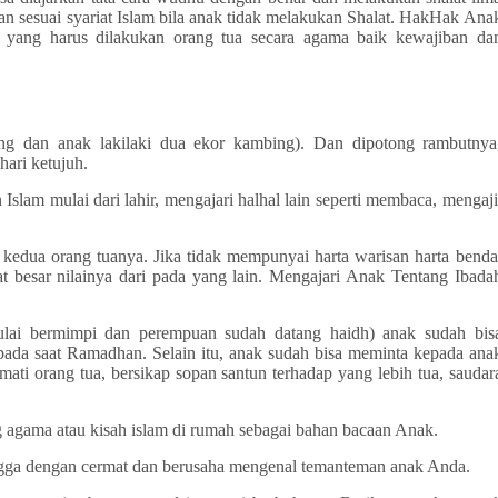
n sesuai syariat Islam bila anak tidak melakukan Shalat. Hak­Hak Ana
l yang harus dilakukan orang tua secara agama baik kewajiban da
g dan anak laki­laki dua ekor kambing). Dan dipotong rambutnya
hari ketujuh.
slam mulai dari lahir, mengajari hal­hal lain seperti membaca, mengaji
kedua orang tuanya. Jika tidak mempunyai harta warisan harta benda
 besar nilainya dari pada yang lain. Mengajari Anak Tentang Ibada
mulai bermimpi dan perempuan sudah datang haidh) anak sudah bis
pada saat Ramadhan. Selain itu, anak sudah bisa meminta kepada ana
ti orang tua, bersikap sopan santun terhadap yang lebih tua, saudar
 agama atau kisah islam di rumah sebagai bahan bacaan Anak.
gga dengan cermat dan berusaha mengenal teman­teman anak Anda.