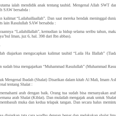
utama ialah mendidik anak tentang tauhid. Mengenal Allah SWT da
lah SAW bersabda :
n kalimat “Lailaha­illaallah”. Dan saat mereka hendak meninggal duni
its lain Rasulullah SAW bersabda :
annya “Lailah­illallah”, kemudian ia hidup selama seribu tahun, mak
a’bul Iman, juz 6, hal. 398 dari Ibn abbas).
.
ah diajarkan mengucapkan kalimat tauhid “Laila Ha Illallah” (Tiad
lan sudah bisa mengajarkan “Muhammad Rasulullah” (Muhammad Rasu
uk Mengenal Ibadah (Shalat) Disarikan dalam kitab Al Mali, Imam As
al tentang Shalat :
 memahami arah dengan baik. Orang tua sudah bisa menanyakan ara
kemana arah Shalat (Kiblat). Dan mulailah mengajak anak untuk Shalat
k membasuh muka dan kedua telapak tangan. Dan secara halus memint
a diajarkan tata cara wudhu dengan benar dan melakukan shalat lim