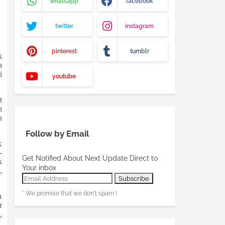
whatsapp
facebook
twitter
instagram
pinterest
tumblr
k
a
i
youtube
t
n
n
Follow by Email
k
-
Get Notified About Next Update Direct to
k
Your inbox
,
* We promise that we don't spam !
n
r
,