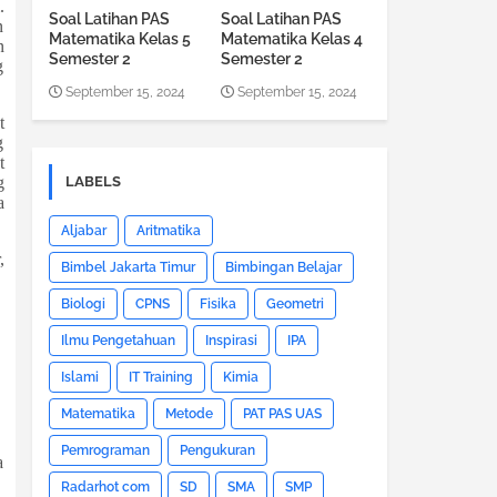
.
Soal Latihan PAS
Soal Latihan PAS
n
Matematika Kelas 5
Matematika Kelas 4
n
Semester 2
Semester 2
g
September 15, 2024
September 15, 2024
t
g
t
g
LABELS
a
Aljabar
Aritmatika
,
Bimbel Jakarta Timur
Bimbingan Belajar
Biologi
CPNS
Fisika
Geometri
Ilmu Pengetahuan
Inspirasi
IPA
Islami
IT Training
Kimia
Matematika
Metode
PAT PAS UAS
Pemrograman
Pengukuran
a
Radarhot com
SD
SMA
SMP