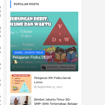
POPULAR POSTS
a
i
i
g
t
u
i
t
BIMBEL JAKARTA TIMUR
Pelajaran Fisika DEBIT
Denny Febiana Nurhidayat
a
Oktober 14, 2017
n
Pelajaran IPA Fisika Gerak
n
Lurus
n
September 15, 2017
n
Bimbel Jakarta Timur SD–
p
SMP–SMA Terlengkap: Belajar
a