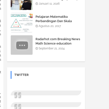
Jadi Gampang, Nilai Auto Naik!
Januari 11, 2026
h
m
Pelajaran Matematika
i
Perbandingan Dan Skala
h
Agustus 20, 2017
,
s
Radarhot com Breaking News
Math Science education
h
September 21, 2024
k
n
m
t
TWITTER
,
n
t
k