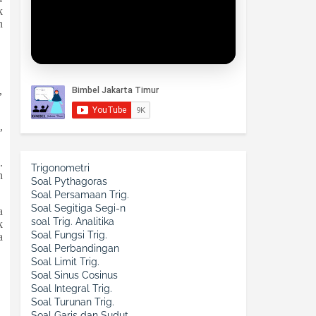
k
n
,
,
.
Trigonometri
h
Soal Pythagoras
Soal Persamaan Trig.
Soal Segitiga Segi-n
a
soal Trig. Analitika
k
Soal Fungsi Trig.
a
Soal Perbandingan
Soal Limit Trig.
Soal Sinus Cosinus
Soal Integral Trig.
Soal Turunan Trig.
Soal Garis dan Sudut