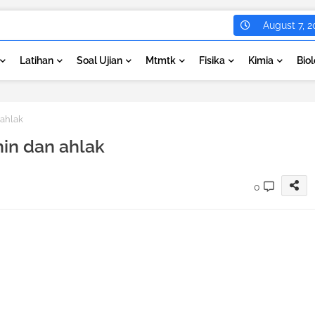
August 7, 2
Latihan
Soal Ujian
Mtmtk
Fisika
Kimia
Biol
 ahlak
hin dan ahlak
0