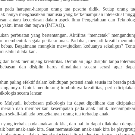
pada harapan-harapan orang tua peserta didik. Setiap orang tu
idak hanya menghasilkan manusia yang berkemampuan intelektual tingg
asan antara kecerdasan dalam aspek Ilmu Pengetahuan dan Teknolog
a yakni iman dan taqwa (IMTAQ).
kukan perbuatan yang bertentangan. Aktifitas “mencetak” mengandun
n membentuk segala perilaku anak. Padahal, menjadi kreatif menuntu
ra bebas. Bagaimana mungkin mewujudkan keduanya sekaligus? Tent
ustahil dilakukan.
dan tidak menunjang kreatifitas. Demikian juga disiplin tanpa tolerans
ebasan dan disiplin harus dimainkan secara serasi agar dapa
ahun paling efektif dalam kehidupan potensi anak seusia itu berada pad
angannya. Untuk mendukung tumbuhnya kreatifitas, perlu diciptaka
kologis secara lancar.
 Mulyadi, kebebasan psikologis itu dapat dipelihara dan diciptaka
 meraih dan memberikan kesempatan pada anak untuk menampilka
ngan sekali-kali ada pengekangan orang tua terhadap anak.
 yang terbaik pada anak-anak kita, dan hal itu dapat dilakukan denga
aik buat anak-anak kita. Saat memasukkan anak-anak kita ke playgrou
playgroup adalah beradaptasi/sosialisasi dengan teman sebayany