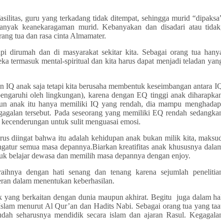
silitas, guru yang terkadang tidak ditempat, sehingga murid “dipaksa
banyak keanekaragaman murid. Kebanyakan dan disadari atau tidak
ang tua dan rasa cinta Almamater.
pi dirumah dan di masyarakat sekitar kita. Sebagai orang tua hany
 termasuk mental-spiritual dan kita harus dapat menjadi teladan yan
n IQ anak saja tetapi kita berusaha membentuk keseimbangan antara I
engaruhi oleh lingkungan), karena dengan EQ tinggi anak diharapka
pun anak itu hanya memiliki IQ yang rendah, dia mampu menghadap
egagalan tersebut. Pada seseorang yang memiliki EQ rendah sedangka
ai kecenderungan untuk sulit menguasai emosi.
us diingat bahwa itu adalah kehidupan anak bukan milik kita, maksu
mengatur semua masa depannya.Biarkan kreatifitas anak khususnya dala
tuk belajar dewasa dan memilih masa depannya dengan enjoy.
aihnya dengan hati senang dan tenang karena sejumlah penelitia
ran dalam menentukan keberhasilan.
ik yang berkaitan dengan dunia maupun akhirat. Begitu juga dalam ha
Islam menurut Al Qur’an dan Hadits Nabi. Sebagai orang tua yang taa
ah seharusnya mendidik secara islam dan ajaran Rasul. Kegagala