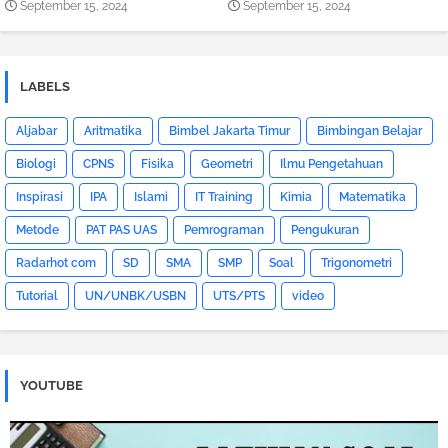
September 15, 2024
September 15, 2024
LABELS
Aljabar
Aritmatika
Bimbel Jakarta Timur
Bimbingan Belajar
Biologi
CPNS
Fisika
Geometri
Ilmu Pengetahuan
Inspirasi
IPA
Islami
IT Training
Kimia
Matematika
Metode
PAT PAS UAS
Pemrograman
Pengukuran
Radarhot com
SD
SMA
SMP
Soal
Trigonometri
Tutorial
UN/UNBK/USBN
UTS/PTS
video
YOUTUBE