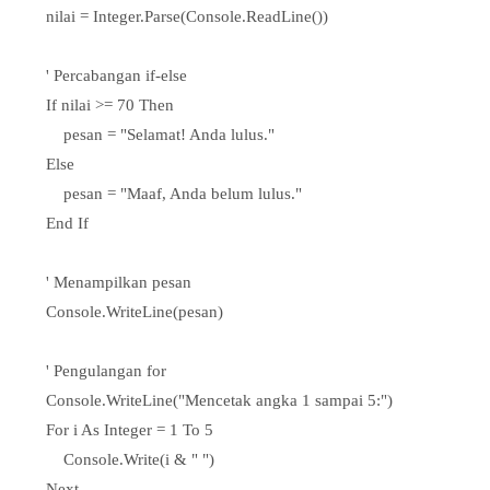
nilai = Integer.Parse(Console.ReadLine())
' Percabangan if-else
If nilai >= 70 Then
pesan = "Selamat! Anda lulus."
Else
pesan = "Maaf, Anda belum lulus."
End If
' Menampilkan pesan
Console.WriteLine(pesan)
' Pengulangan for
Console.WriteLine("Mencetak angka 1 sampai 5:")
For i As Integer = 1 To 5
Console.Write(i & " ")
Next