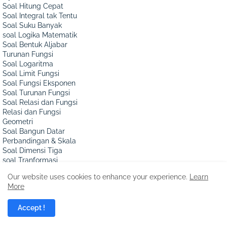
Soal Hitung Cepat
Soal Integral tak Tentu
Soal Suku Banyak
soal Logika Matematik
Soal Bentuk Aljabar
Turunan Fungsi
Soal Logaritma
Soal Limit Fungsi
Soal Fungsi Eksponen
Soal Turunan Fungsi
Soal Relasi dan Fungsi
Relasi dan Fungsi
Geometri
Soal Bangun Datar
Perbandingan & Skala
Soal Dimensi Tiga
soal Tranformasi
Soal Kubus dan Balok
Our website uses cookies to enhance your experience.
Learn
Soal Vektor Matematik
More
Bangun Sisi Datar
Ada Berapa Persegi?
Accept !
Soal Bangun Ruang
Soal Sisi Lengkung