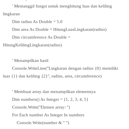
' Memanggil fungsi untuk menghitung luas dan keliling
lingkaran
Dim radius As Double = 5.0
Dim area As Double = HitungLuasLingkaran(radius)
Dim circumference As Double =
HitungKelilingLingkaran(radius)
' Menampilkan hasil
Console.WriteLine("Lingkaran dengan radius {0} memiliki
luas {1} dan keliling {2}", radius, area, circumference)
' Membuat array dan menampilkan elemennya
Dim numbers() As Integer = {1, 2, 3, 4, 5}
Console.Write("Elemen array: ")
For Each number As Integer In numbers
Console.Write(number & " ")