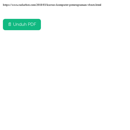
https://www.radarhot.com/2018/03/kursus-komputer-pemrograman-vbnet.html
📄 Unduh PDF