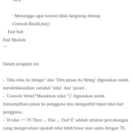
' Menunggu agar konsol tidak langsung ditutup
Console.ReadLine()
End Sub
End Module
```
Dalam program ini:
- `Dim nilai As Integer` dan `Dim pesan As String` digunakan untuk
mendeklarasikan variabel `nilai` dan `pesan`.
- `Console.Write("Masukkan nilai: ")` digunakan untuk
menampilkan pesan ke pengguna dan mengambil input nilai dari
pengguna.
- `If nilai >= 70 Then ... Else ... End If` adalah struktur percabangan
yang mengevaluasi apakah nilai lebih besar atau sama dengan 70,