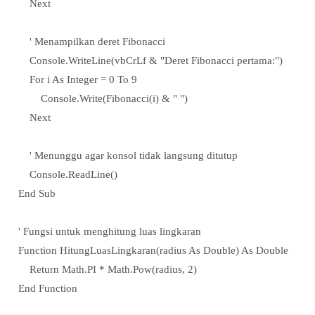
Next
' Menampilkan deret Fibonacci
Console.WriteLine(vbCrLf & "Deret Fibonacci pertama:")
For i As Integer = 0 To 9
Console.Write(Fibonacci(i) & " ")
Next
' Menunggu agar konsol tidak langsung ditutup
Console.ReadLine()
End Sub
' Fungsi untuk menghitung luas lingkaran
Function HitungLuasLingkaran(radius As Double) As Double
Return Math.PI * Math.Pow(radius, 2)
End Function