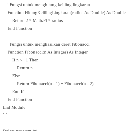
' Fungsi untuk menghitung keliling lingkaran
Function HitungKelilingLingkaran(radius As Double) As Double
Return 2 * Math.PI * radius
End Function
' Fungsi untuk menghasilkan deret Fibonacci
Function Fibonacci(n As Integer) As Integer
If n <= 1 Then
Return n
Else
Return Fibonacci(n - 1) + Fibonacci(n - 2)
End If
End Function
End Module
```