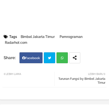
Tags
Bimbel Jakarta Timur
Pemrograman
Radarhot com
Facebook
Twi
Wh
LEBIH LAMA
LEBIH BARU
Turunan Fungsi by Bimbel Jakarta
tter
atsa
Timur
pp