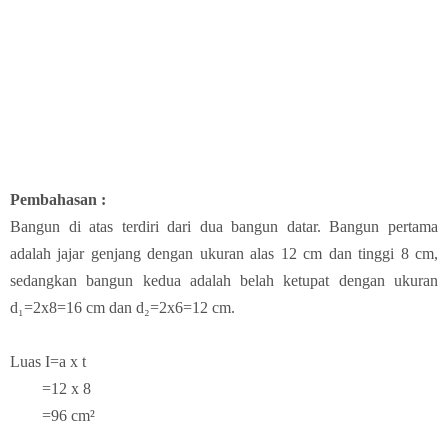
Pembahasan :
Bangun di atas terdiri dari dua bangun datar. Bangun pertama
adalah jajar genjang dengan ukuran alas 12 cm dan tinggi 8 cm,
sedangkan bangun kedua adalah belah ketupat dengan ukuran
d₁=2x8=16 cm dan d₂=2x6=12 cm.
Luas I=a x t
=12 x 8
=96 cm²