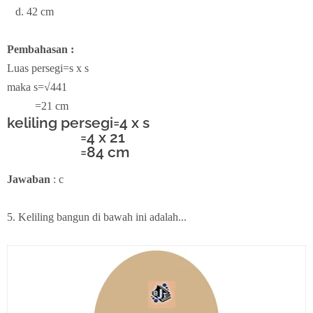
d. 42 cm
Pembahasan :
Luas persegi=s x s
maka s=√441
=21 cm
keliling persegi=4 x s
=4 x 21
=84 cm
Jawaban
: c
5. Keliling bangun di bawah ini adalah...