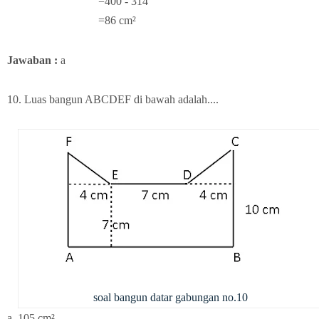
=400 - 314
=86
cm²
Jawaban :
a
10. Luas bangun ABCDEF di bawah adalah....
soal bangun datar gabungan no.10
a. 105 cm²