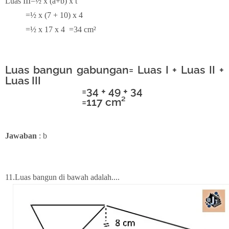
Luas III=½ x (a+b) x t
=½ x (7 + 10) x 4
=½ x 17 x 4
=34 cm²
Luas bangun gabungan=
Luas I + Luas II +
Luas III
=34 + 49 + 34
=117 cm²
Jawaban
: b
11.
Luas bangun di bawah adalah....