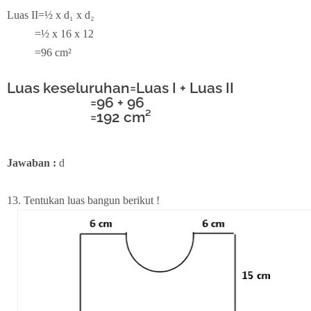
Luas II=½ x d₁ x d₂
=½ x 16 x 12
=96 cm²
Luas keseluruhan=Luas I + Luas II
=96 + 96
=192 cm²
Jawaban :
d
13. Tentukan luas bangun berikut !