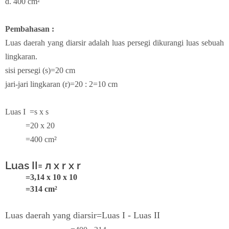
d. 400
cm²
Pembahasan :
Luas daerah yang diarsir adalah luas persegi dikurangi luas sebuah
lingkaran.
sisi persegi (s)=20 cm
jari-jari lingkaran (r)=20 : 2=10 cm
Luas I =s x s
=20 x 20
=400 cm²
Luas II=
л x r x r
=3,14 x 10 x 10
=314 cm²
Luas daerah yang diarsir=Luas I - Luas II