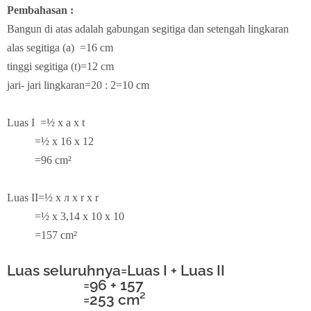
Pembahasan :
Bangun di atas adalah gabungan segitiga dan setengah lingkaran
alas segitiga (a) =16 cm
tinggi segitiga (t)=12 cm
jari- jari lingkaran=20 : 2=10 cm
Luas I =½ x a x t
=½ x 16 x 12
=96 cm²
Luas II=½ x
л x r x r
=½ x 3,14 x 10 x 10
=157 cm²
Luas seluruhnya=Luas I + Luas II
=96 + 157
=253 cm²