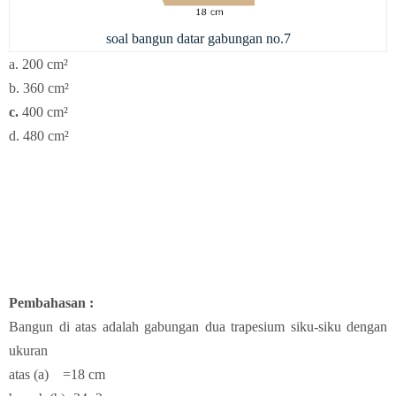
soal bangun datar gabungan no.7
a.
200 cm²
b. 360
cm²
c.
400 cm²
d. 480 cm²
Pembahasan :
Bangun di atas adalah gabungan dua trapesium siku-siku dengan
ukuran
atas (a) =18 cm