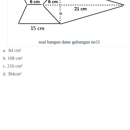
soal bangun datar gabungan no11
a. 84
cm²
b. 108
cm²
c.
216 cm²
d. 384
cm²