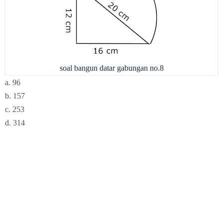
soal bangun datar gabungan no.8
a. 96
b. 157
c. 253
d. 314