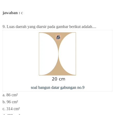
jawaban :
c
9. Luas daerah yang diarsir pada gambar berikut adalah....
soal bangun datar gabungan no.9
a. 86
cm²
b. 96
cm²
c. 314
cm²