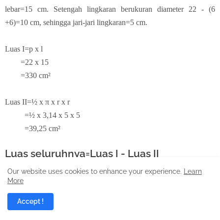
lebar=15 cm. Setengah lingkaran berukuran diameter 22 - (6
+6)=10 cm, sehingga jari-jari lingkaran=5 cm.
Luas I=p x l
=22 x 15
=330 cm²
Luas II=½ x π x r x r
=½ x 3,14 x 5 x 5
=39,25 cm²
Luas seluruhnya=Luas I - Luas II
=330 - 39,25
Our website uses cookies to enhance your experience.
Learn
=290,75 cm²
More
Accept !
Jawaban :
a