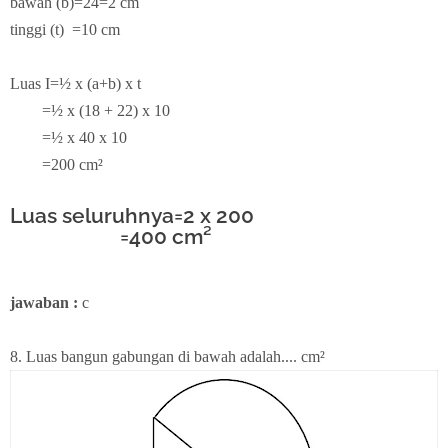
bawah (b)=24=2 cm
tinggi (t) =10 cm
Luas I=½ x (a+b) x t
=½ x (18 + 22) x 10
=½ x 40 x 10
=200 cm²
Luas seluruhnya=2 x 200
=400 cm²
jawaban :
c
8. Luas bangun gabungan di bawah adalah.... cm²