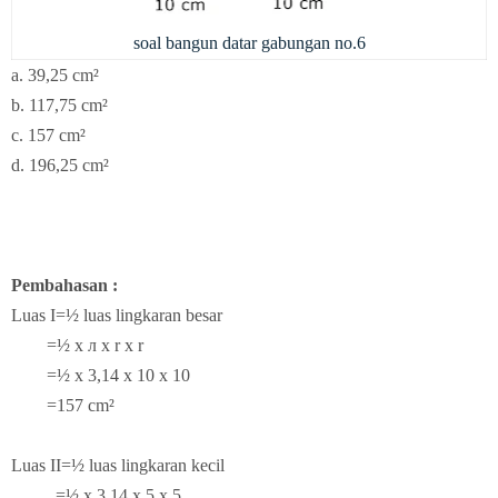
soal bangun datar gabungan no.6
a. 39,25 cm²
b.
117,75 cm²
c.
157 cm²
d. 196,25 cm²
Pembahasan :
Luas I=½ luas lingkaran besar
=½ x л x r x r
=½ x 3,14 x 10 x 10
=157 cm²
Luas II=½ luas lingkaran kecil
=½ x 3,14 x 5 x 5