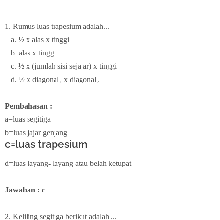
1. Rumus luas trapesium adalah....
a. ½ x alas x tinggi
b. alas x tinggi
c. ½ x (jumlah sisi sejajar) x tinggi
d. ½ x diagonal₁ x diagonal₂
Pembahasan :
a=luas segitiga
b=luas jajar genjang
c=luas trapesium
d=luas layang- layang atau belah ketupat
Jawaban : c
2. Keliling segitiga berikut adalah....