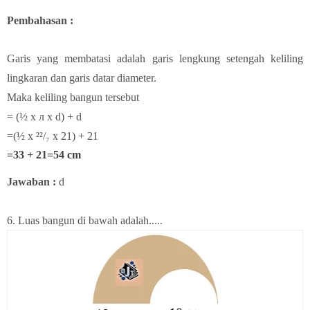
Pembahasan :
Garis yang membatasi adalah garis lengkung setengah keliling
lingkaran dan garis datar diameter.
Maka keliling bangun tersebut
=
(½ x л x d) + d
=(½ x ²²/₇ x 21) + 21
=33 + 21=54 cm
Jawaban :
d
6.
Luas bangun di bawah adalah.....