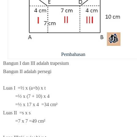
Pembahasan
Bangun I dan III adalah trapesium
Bangun II adalah persegi
Luas I =½ x (a+b) x t
=½ x (7 + 10) x 4
=½ x 17 x 4
=34 cm²
Luas II =s x s
=7 x 7
=49 cm²