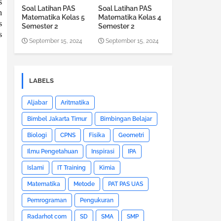
s
Soal Latihan PAS
Soal Latihan PAS
n
Matematika Kelas 5
Matematika Kelas 4
s
Semester 2
Semester 2
s
September 15, 2024
September 15, 2024
LABELS
Aljabar
Aritmatika
Bimbel Jakarta Timur
Bimbingan Belajar
Biologi
CPNS
Fisika
Geometri
Ilmu Pengetahuan
Inspirasi
IPA
Islami
IT Training
Kimia
Matematika
Metode
PAT PAS UAS
Pemrograman
Pengukuran
Radarhot com
SD
SMA
SMP