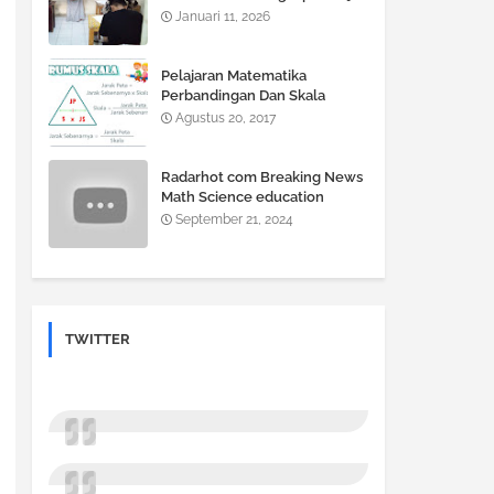
Jadi Gampang, Nilai Auto Naik!
Januari 11, 2026
Pelajaran Matematika
Perbandingan Dan Skala
Agustus 20, 2017
Radarhot com Breaking News
Math Science education
September 21, 2024
TWITTER