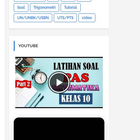
Soal
Trigonometri
Tutorial
UN/UNBK/USBN
UTS/PTS
video
YOUTUBE