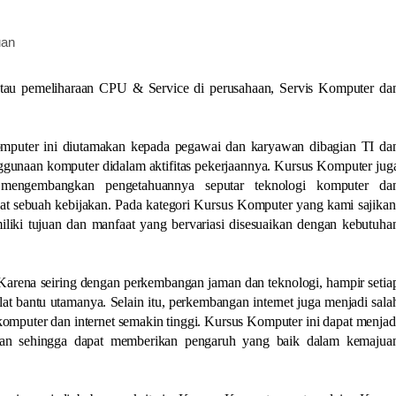
uan
atau pemeliharaan CPU & Service di perusahaan, Servis Komputer da
mputer ini diutamakan kepada pegawai dan karyawan dibagian TI da
gunaan komputer didalam aktifitas pekerjaannya. Kursus Komputer jug
 mengembangkan pengetahuannya seputar teknologi komputer da
 sebuah kebijakan. Pada kategori Kursus Komputer yang kami sajikan
liki tujuan dan manfaat yang bervariasi disesuaikan dengan kebutuha
 Karena seiring dengan perkembangan jaman dan teknologi, hampir setia
at bantu utamanya. Selain itu, perkembangan internet juga menjadi sala
mputer dan internet semakin tinggi. Kursus Komputer ini dapat menjad
awan sehingga dapat memberikan pengaruh yang baik dalam kemajua