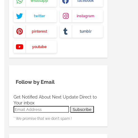
whatsapp
facebook
twitter
instagram
pinterest
tumblr
youtube
Follow by Email
Get Notified About Next Update Direct to
Your inbox
* We promise that we don't spam !