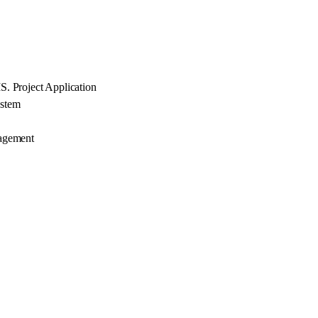
. Project Application
ystem
agement