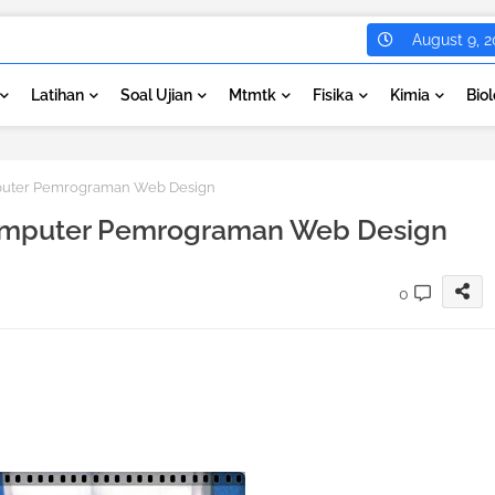
August 9, 2
Latihan
Soal Ujian
Mtmtk
Fisika
Kimia
Biol
mputer Pemrograman Web Design
 Komputer Pemrograman Web Design
0