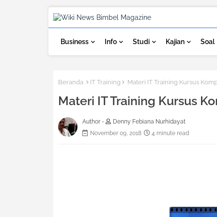
Business
Info
Studi
Kajian
Soal
Beranda
IT Training
Materi IT Training Kursus Ko
Materi IT Training Kursus
Author -
Denny Febiana Nurhidayat
November 09, 2018
4 minute read