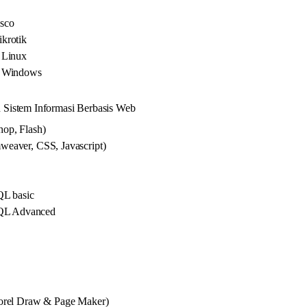
sco
krotik
 Linux
s Windows
Sistem Informasi Berbasis Web
op, Flash)
eaver, CSS, Javascript)
L basic
QL Advanced
orel Draw & Page Maker)