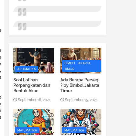
n
n
a
n
BIMBEL JAKARTA
ARITMATIKA
TIMUR
,
n
Soal Latihan
Ada Berapa Persegi
Perpangkatan dan
? by Bimbel Jakarta
Bentuk Akar
Timur
p
September 16, 2024
September 15, 2024
h
i
n
MATEMATIKA
MATEMATIKA