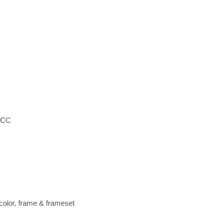
r CC
 color, frame & frameset