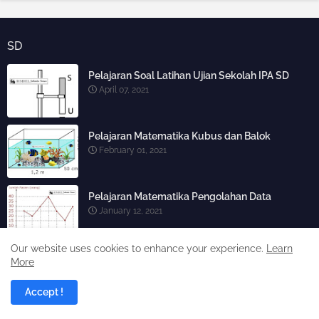
SD
Pelajaran Soal Latihan Ujian Sekolah IPA SD
April 07, 2021
Pelajaran Matematika Kubus dan Balok
February 01, 2021
Pelajaran Matematika Pengolahan Data
January 12, 2021
Our website uses cookies to enhance your experience.
Learn
Satuan Ukuran Jumlah dan Satuan
More
Pengukuran
December 19, 2020
Accept !
Pelajaran Luas Bangun Datar Gabungan