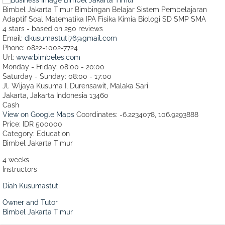
Bimbel Jakarta Timur Bimbingan Belajar Sistem Pembelajaran
Adaptif Soal Matematika IPA Fisika Kimia Biologi SD SMP SMA
4
stars - based on
250
reviews
Email:
dkusumastuti76@gmail.com
Phone:
0822-1002-7724
Url:
www.bimbeles.com
Monday - Friday: 08:00 - 20:00
Saturday - Sunday: 08:00 - 17:00
Jl. Wijaya Kusuma I, Durensawit, Malaka Sari
Jakarta
,
Jakarta Indonesia
13460
Cash
View on Google Maps
Coordinates: -6.2234078, 106.9293888
Price: IDR 500000
Category:
Education
Bimbel Jakarta Timur
4 weeks
Instructors
Diah Kusumastuti
Owner and Tutor
Bimbel Jakarta Timur