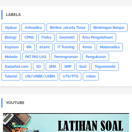
LABELS
Aljabar
Aritmatika
Bimbel Jakarta Timur
Bimbingan Belajar
Biologi
CPNS
Fisika
Geometri
Ilmu Pengetahuan
Inspirasi
IPA
Islami
IT Training
Kimia
Matematika
Metode
PAT PAS UAS
Pemrograman
Pengukuran
Radarhot com
SD
SMA
SMP
Soal
Trigonometri
Tutorial
UN/UNBK/USBN
UTS/PTS
video
YOUTUBE