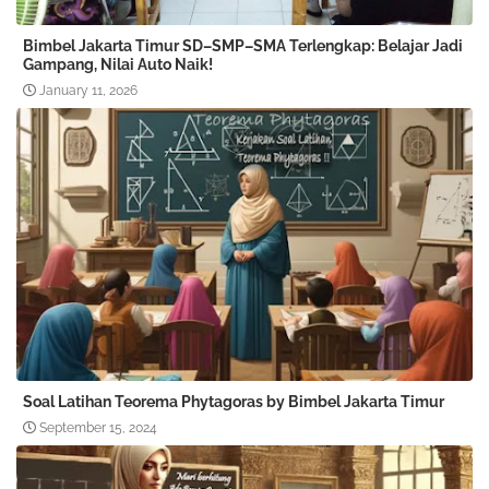
Bimbel Jakarta Timur SD–SMP–SMA Terlengkap: Belajar Jadi
Gampang, Nilai Auto Naik!
January 11, 2026
Soal Latihan Teorema Phytagoras by Bimbel Jakarta Timur
September 15, 2024